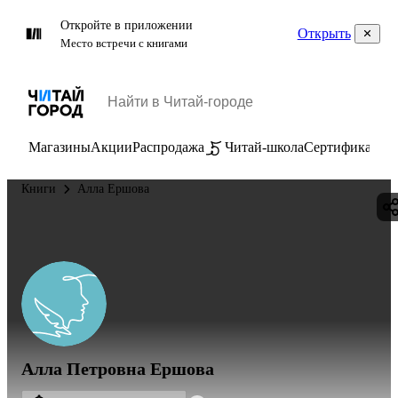
Откройте в приложении
Открыть
Место встречи с книгами
Магазины
Акции
Распродажа
Читай-школа
Сертификаты
П
Книги
Алла Ершова
Алла Петровна Ершова