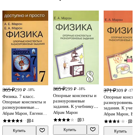
365 ₽
299 ₽
365 ₽
-18%
299 ₽
371 ₽
-18%
309 ₽
-17
Опорные конспекты и
Физика. 7 класс.
Опорные консп
разноуровневые
Опорные конспекты и
разноуровневы
задания. К учебнику
разноуровневые
задания. К уче
для
задания. К учебнику
Абрам Марон
для
Абрам Марон, Евгений
Абрам Марон, Е
общеобразовательных
А.В.Перышкин
Марон
общеобразоват
Марон
3
·
4
·
1
·
учебных заведений
"Физика. 7 класс"
учебных завед
А.В.Перышкин
А.В. Перышкин
Купить
Купить
Купить
"Физика. 8 класс".