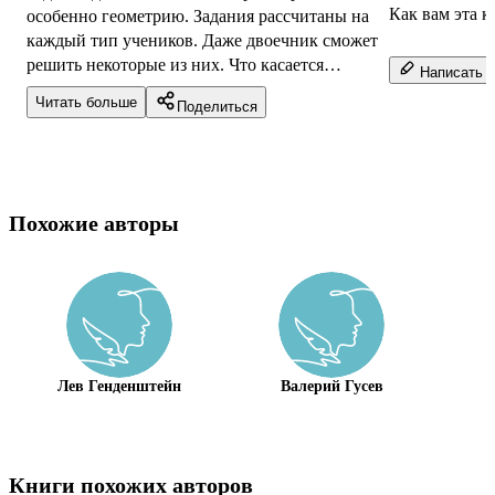
Как вам эта к
особенно геометрию. Задания рассчитаны на
каждый тип учеников. Даже двоечник сможет
решить некоторые из них. Что касается
Написать о
алгебры, то для нее мы используем друг...
Читать больше
Поделиться
Похожие авторы
Лев Генденштейн
Валерий Гусев
Книги похожих авторов