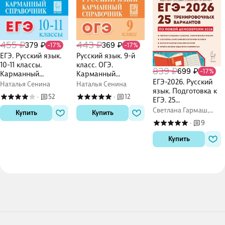
455 ₽
443 ₽
379 ₽
369 ₽
-17%
-17%
ЕГЭ. Русский язык.
Русский язык. 9-й
10-11 классы.
класс. ОГЭ.
839 ₽
699 ₽
-17%
Карманный
Карманный
ЕГЭ-2026. Русский
справочник
справочник
Наталья Сенина
Наталья Сенина
язык. Подготовка к
52
12
·
·
ЕГЭ. 25
тренировочных
Светлана Гармаш,
Купить
Купить
вариантов по
Ольга Гарькавская,
9
·
Наталья Сенина
демоверсии 2026
года
Купить