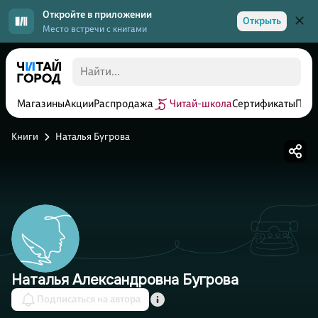
Откройте в приложении
Открыть
Место встречи с книгами
Магазины
Акции
Распродажа
Читай-школа
Сертификаты
Прог
Книги
Наталья Бугрова
Наталья Александровна Бугрова
Подписаться на автора