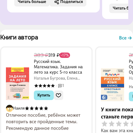
Читать больше
Поделиться
подготовит
Читать бо
не понима
все задани
есть на ФИ
попасться 
Книги автора 
вообщем р
Все
сборник дл
383 ₽
3
319 ₽
-17%
Русский язык.
Ру
Математика. Задания на
О
лето за курс 5-го класса
О
Наталья Бугрова, Елена
На
Коннова, Наталья Сенина
Бу
1
·
Н
Купить
Наиля
У книги пок
Отличное пособие, ребёнок может
станьте пер
повторить все пройденные темы.
Рекомендую данное пособие
Как вам эта кн