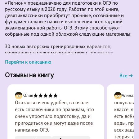
«Легион» предназначено для подготовки к ОГЭ по
русскому языку в 2026 году. Работая по этой книге,
девятиклассники приобретут прочные, осознанные и
фундаментальные навыки выполнения всех заданий
экзаменационной работы ОГЭ. Этому способствуют
собранные под одной обложкой следующие материалы:
30 новых авторских тренировочных вариантов,
написанных в полном соответствии с проектами
демоверсии и спецификации 2026 года,
Перейти к описанию
опубликованными 21.08.2025 г. на сайте ФИПИ;
теоретический материал в удобном формате — с
Отзывы на книгу
Все
описанием пошаговых действий при выполнении
каждого задания, с анализом типичных ошибок и
методическими рекомендациями;
Юлия
Алина
авторский экз
Оказался очень удобен, в начале
покупали э
есть справочники по правилам, что
классе, я 
очень упростило подготовку, да и
есть всё с
пригодиться они могут даже после
воды. прис
написания ОГЭ.
всех задан
теория. с 