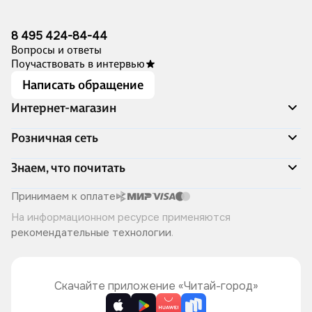
8 495 424-84-44
Вопросы и ответы
Поучаствовать в интервью
Написать обращение
Интернет-магазин
Акции
Розничная сеть
Распродажа
Доставка и оплата
Адреса магазинов
Знаем, что почитать
Программа лояльности
Книжный Дозор
Подарочные сертификаты
О компании
Скоро в продаже
Принимаем к оплате
Правила продажи
Читай-город для бизнеса
Эксклюзивные новинки
На информационном ресурсе применяются
Политика конфиденциальности
Хотите у нас работать?
Лучшие из лучших
рекомендательные технологии
.
Читай-журнал
Книжные циклы
Что ещё почитать?
Скачайте приложение «Читай-город»