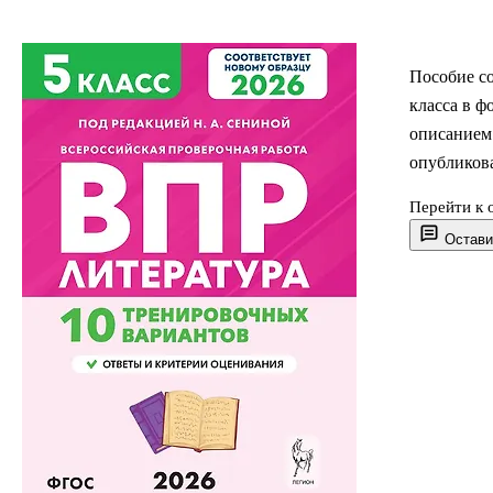
Пособие со
класса в ф
описанием
опубликов
Перейти к 
Наша книг
Остави
учителям п
проведения
находятся 
учащимся 
родителям 
испытанию
Пособие пр
х классах 