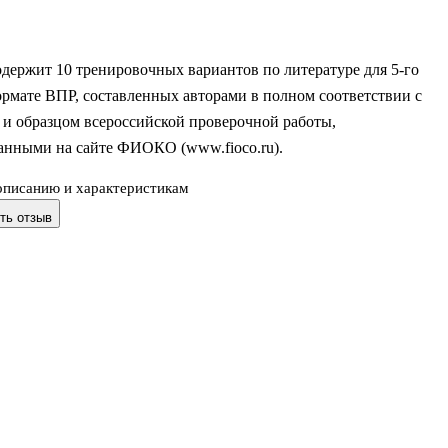
держит 10 тренировочных вариантов по литературе для 5-го
ормате ВПР, составленных авторами в полном соответствии с
 и образцом всероссийской проверочной работы,
анными на сайте ФИОКО (www.fioco.ru).
описанию и характеристикам
а поможет:
ть отзыв
олучить качественный материал для обучения пятиклассников и
 мониторинга (ко всем вариантам даны ответы, которые
в середине книги);
ознакомиться с форматом предстоящей работы;
проконтролировать процесс подготовки их детей к серьёзному
.
едназначено учителям, учащимся 5-х классов и их родителям. В 
материалы книги можно использовать в начал