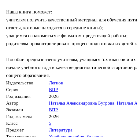
Наша книга поможет:
учителям получить качественный материал для обучения пят
ответы, которые находятся в середине книги);
учащимся ознакомиться с форматом предстоящей работы;
родителям проконтролировать процесс подготовки их детей 
Пособие предназначено учителям, учащимся 5-х классов и их
начале учебного года в качестве диагностической стартовой
общего образования.
Издательство
Легион
Серия
ВПР
Год издания
2026
Автор
Наталья Александровна Бугрова
,
Наталья 
Экзамен
ВПР
Год экзамена
2026
Класс
5
Предмет
Литература
Тип материала
Учебное пособие
,
Задания