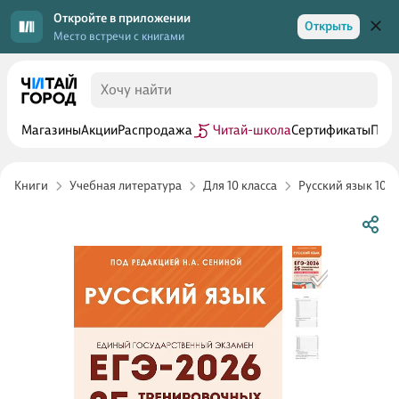
Откройте в приложении
Открыть
Место встречи с книгами
Магазины
Акции
Распродажа
Читай-школа
Сертификаты
Прог
Книги
Учебная литература
Для 10 класса
Русский язык 10 к