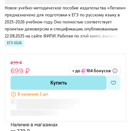
Новое учебно-методическое пособие издательства «Легион»
предназначено для подготовки к ЕГЭ по русскому языку в
2025–2026 учебном году. Оно полностью соответствует
проектам демоверсии и спецификации, опубликованным
22.08.2025 на сайте ФИПИ. Работая по этой книге, выпускники
приобретут фундаментальные, осознанные и прочные
ЕГЭ 2026
навыки выполнения всех заданий на ЕГЭ. Этому
способствуют собранные под одной обложкой следующие
839 ₽
материалы:
699 ₽
+ до
104 бонусов
25 новых тренировочных вариантов, составленных авторами
Купить
с учётом проекта демоверсии 2026 года;
теоретический материал в удобном формате — с описанием
В наличии 3 шт.
пошаговых действий при выполнении каждого задания,
анализом типичных ошибок и методическими
рекомендациями;
Перейти к описанию и характеристикам
Наличие в магазинах