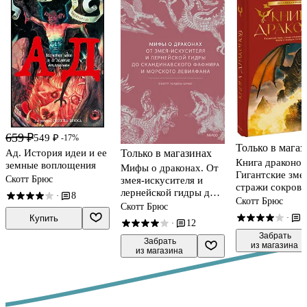
659 ₽
549 ₽
-17%
Только в магаз
Ад. История идеи и ее
Только в магазинах
Книга драконов
земные воплощения
Мифы о драконах. От
Гигантские зме
Скотт Брюс
змея-искусителя и
стражи сокров
лернейской гидры до
8
·
огнедышащие я
Скотт Брюс
скандинавского
Скотт Брюс
легендах со все
Фафнира и морского
3
·
Купить
12
света
·
Левиафана
 Забрать

 Забрать

из магазина
из магазина