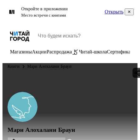
Откройте в приложении
Открыть
Место встречи с книгами
Магазины
Акции
Распродажа
Читай-школа
Сертификаты
П
Книги
Мари Алохалани Браун
Мари Алохалани Браун