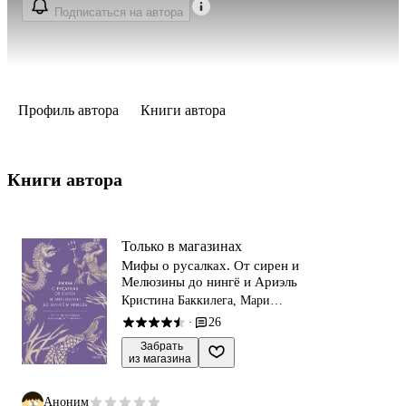
Подписаться на автора
Профиль автора
Книги автора
Книги автора 
Только в магазинах
Мифы о русалках. От сирен и
Мелюзины до нингё и Ариэль
Кристина Баккилега, Мари
Алохалани Браун
26
·
 Забрать

из магазина
Аноним