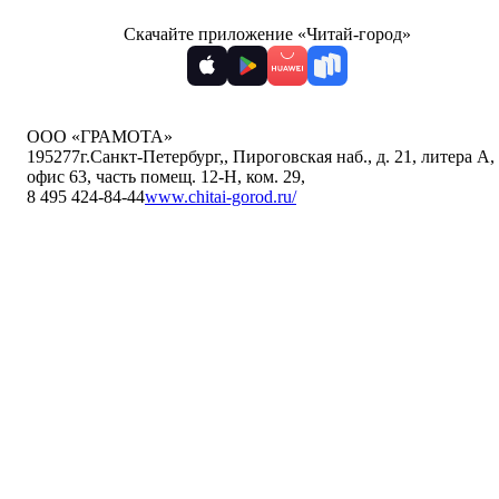
Скачайте приложение «Читай-город»
ООО «ГРАМОТА»
195277
г.Санкт-Петербург,
,
Пироговская наб., д. 21, литера А,
офис 63, часть помещ. 12-Н, ком. 29
,
8 495 424-84-44
www.chitai-gorod.ru/