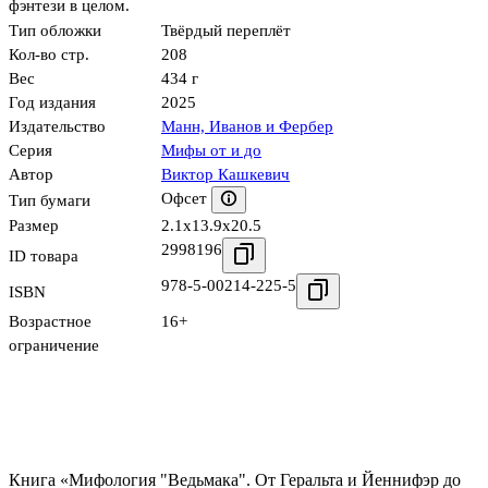
фэнтези в целом.
Тип обложки
Твёрдый переплёт
Кол-во стр.
208
Вес
434 г
Год издания
2025
Издательство
Манн, Иванов и Фербер
Серия
Мифы от и до
Автор
Виктор Кашкевич
Офсет
Тип бумаги
Размер
2.1x13.9x20.5
2998196
ID товара
978-5-00214-225-5
ISBN
Возрастное
16+
ограничение
Книга «Мифология "Ведьмака". От Геральта и Йеннифэр до