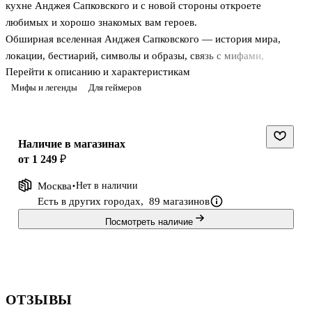
кухне Анджея Сапковского и с новой стороны откроете
любимых и хорошо знакомых вам героев.
Обширная вселенная Анджея Сапковского — история мира,
локации, бестиарий, символы и образы, связь с мифами,
Перейти к описанию и характеристикам
фольклором и играми — предстанет как отражение реальных
Мифы и легенды
Для геймеров
событий, о которых автор слышал, либо которые видел своими
глазами. Виктор Кашкевич исследует не только художественное
творчество, но и публицистику Сапковского о «Ведьмаке» и
фэнтези в целом.
Наличие в магазинах
от 1 249 ₽
Москва
Нет в наличии
Есть в других городах,
89 магазинов
Посмотреть наличие
ОТЗЫВЫ