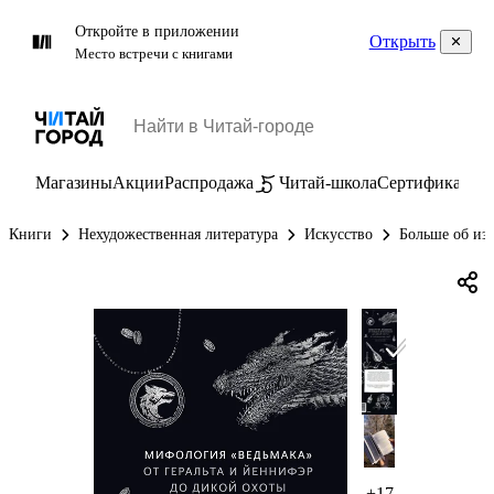
Откройте в приложении
Открыть
Место встречи с книгами
Магазины
Акции
Распродажа
Читай-школа
Сертификаты
П
Книги
Нехудожественная литература
Искусство
Больше об из
+17