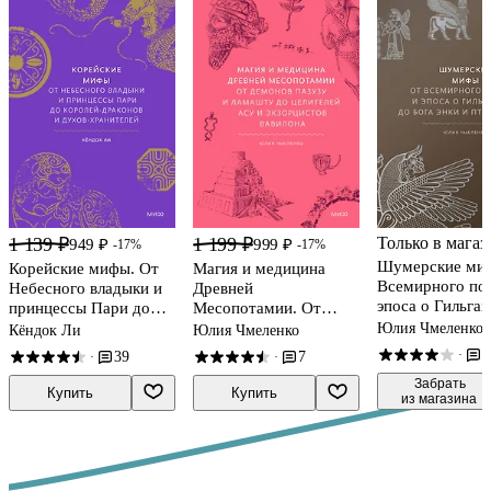
1 139 ₽
1 199 ₽
Только в магаз
949 ₽
999 ₽
-17%
-17%
Шумерские ми
Корейские мифы. От
Магия и медицина
Всемирного по
Небесного владыки и
Древней
эпоса о Гильга
принцессы Пари до
Месопотамии. От
бога Энки и пт
королей-драконов и
демонов Пазузу и
Юлия Чмеленко
Кёндок Ли
Юлия Чмеленко
Анзуд
духов-хранителей
Ламашту до целителей
3
·
39
7
·
·
асу и экзорцистов
 Забрать

Вавилона
Купить
Купить
из магазина