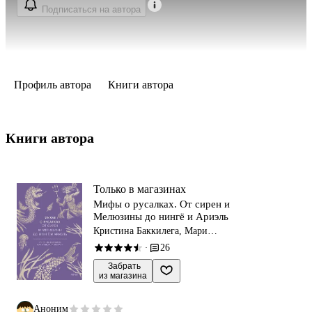
Подписаться на автора
Профиль автора
Книги автора
Книги автора 
Только в магазинах
Мифы о русалках. От сирен и
Мелюзины до нингё и Ариэль
Кристина Баккилега, Мари
Алохалани Браун
26
·
 Забрать

из магазина
Аноним