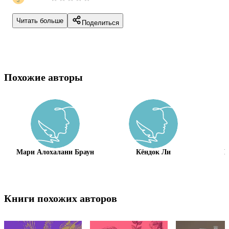
Читать больше
Поделиться
Похожие авторы
Мари Алохалани Браун
Кёндок Ли
Ю
Книги похожих авторов