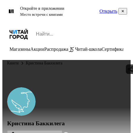
Откройте в приложении
Открыть
Место встречи с книгами
Магазины
Акции
Распродажа
Читай-школа
Сертификаты
П
Книги
Кристина Баккилега
Кристина Баккилега