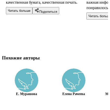
качественная бумага, качественная печать.
важная инфор
понравилось,
Читать больше
Поделиться
картины, что 
Читать больш
Похожие авторы
Е. Мурашова
Елена Рачеева
Ма