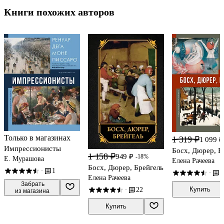
Книги похожих авторов
Только в магазинах
1 319 ₽
1 099 ₽
Импрессионисты
Босх, Дюрер, Б
1 158 ₽
949 ₽
-18%
Е. Мурашова
Елена Рачеева
Босх, Дюрер, Брейгель
1
·
1
·
Елена Рачеева
 Забрать

Купить
22
·
из магазина
Купить