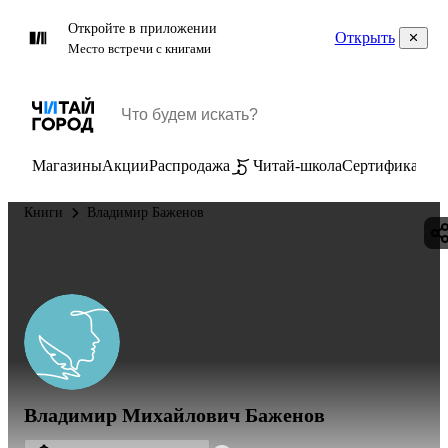
Откройте в приложении
Открыть
Место встречи с книгами
Магазины
Акции
Распродажа
Читай-школа
Сертификаты
П
Книги
Владимир Баженов
Владимир Михайлович Баженов