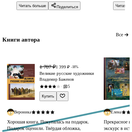
внимания и займёт почётное место на
страниц,
Читать больше
Читать 
Поделиться
полке. Подойдет всем, кто хочет
книгу в 
познакомиться с Японией.
страницы
и впиты
- все эт
покупке
Все
Книги автора 
1 707 ₽
1 399 ₽
-18%
Великие русские художники
Владимир Баженов
5
·
Купить
Вероника
Елена
Хорошая книга. Покупалась на подарок.
Прекрасное и
Подарок оценили. Твёрдая обложка,
экскурс в ист