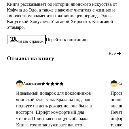
Книга рассказывает об истории японского искусства от
Кофуна до Эдо, а также знакомит читателя с жизнью и
творчеством знаменитых живописцев периода Эдо –
Кацусикой Хокусаем, Утагавой Хиросигэ, Китагавой
Утамаро.
Перейти к описанию
Читать отрывок
Все
Отзывы на книгу
Анастасия
Елена
Идеальный подарок для поклонников
Просто п
японской культуры. Брала на подарок
полнейше
подруге на день рождение, она была в
внешнего
восторге. Шрифт комфортный для
Печать н
чтения. Приятная на ощупь обложка.
информац
Книга точно заслуживает вашего
также оч