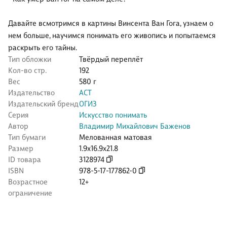
Давайте всмотримся в картины Винсента Ван Гога, узнаем о
нем больше, научимся понимать его живопись и попытаемся
раскрыть его тайны.
Тип обложки
Твёрдый переплёт
Кол-во стр.
192
Вес
580 г
Издательство
АСТ
Издательский бренд
ОГИЗ
Серия
Искусство понимать
Автор
Владимир Михайлович Баженов
Тип бумаги
Мелованная матовая
Размер
1.9x16.9x21.8
ID товара
3128974
ISBN
978-5-17-177862-0
Возрастное
12+
ограничение