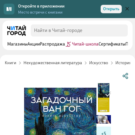
Откройте в приложении
Открыть
Место встречи с книгами
Магазины
Акции
Распродажа
Читай-школа
Сертификаты
Прог
Книги
Нехудожественная литература
Искусство
История и
+5