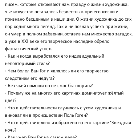
писем, которые открывают нам правду о жизни художника,
чье искусство оставалось безвестным при его жизни и
признано бесценным в наши дни. О жизни художника до сих
пор ходит много легенд. Так и не познав успеха при жизни,
он умер в полном забвении, оставив нам множество загадок,
а уже в XXI веке его творческое наследие обрело
фантастический успех.
• Как и когда выработался его индивидуальный
неповторимый стиль?
• Чем болел Ван Гог и являлось ли его творчество
следствием его недуга?
• Без чьей помощи он не смог бы творить?
• Почему же на многих его картинах доминирует жёлтый
цвет?
• Что в действительности случилось с ухом художника и
виноват ли в происшествии Поль Гоген?
• Что в действительно изображено на его картине "Звездная
ночь?
• Как умер Ван Гог на самом деле?