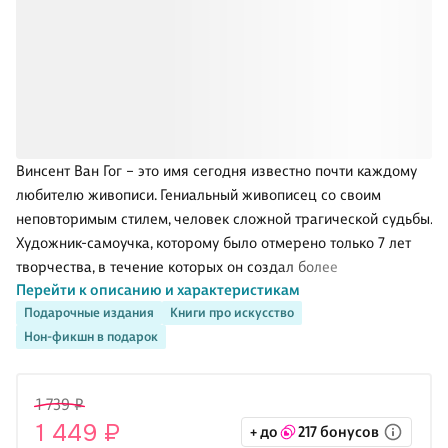
Винсент Ван Гог – это имя сегодня известно почти каждому
любителю живописи. Гениальный живописец со своим
неповторимым стилем, человек сложной трагической судьбы.
Художник-самоучка, которому было отмерено только 7 лет
творчества, в течение которых он создал более
Перейти к описанию и характеристикам
потрясающих 800 картин и 1000 рисунков.Эпистолярное
Подарочные издания
Книги про искусство
наследие Винсента Ван Гога включает в себя более семисот
Нон-фикшн в подарок
писем, которые открывают нам правду о жизни художника,
чье искусство оставалось безвестным при его жизни и
признано бесценным в наши дни. О жизни художника до сих
1 739 ₽
пор ходит много легенд. Так и не познав успеха при жизни,
1 449 ₽
+ до
217 бонусов
он умер в полном забвении, оставив нам множество загадок,