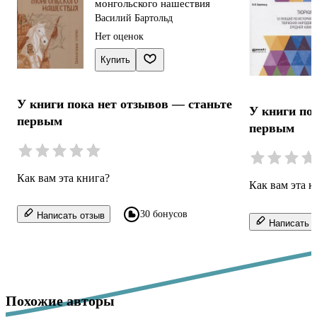
монгольского нашествия
Василий Бартольд
Нет оценок
Купить
У книги пока нет отзывов — станьте
У книги по
первым
первым
Как вам эта книга?
Как вам эта к
30 бонусов
Написать отзыв
Написать о
Похожие авторы