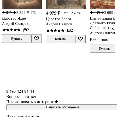
4 079 ₽
4 439 ₽
3 399 ₽
3 699 ₽
4 079 ₽
-17%
3 399 ₽
-17%
Царство Яхве
Цивилизация Б
Царство Баала
Древнего Египт
Андрей Скляров
Андрей Скляров
Собрание трудо
2
·
2
·
4
Андрей Скляров
Купить
Купить
Нет оценок
Купить
8 495 424-84-44
Вопросы и ответы
Поучаствовать в интервью
Написать обращение
Интернет-магазин