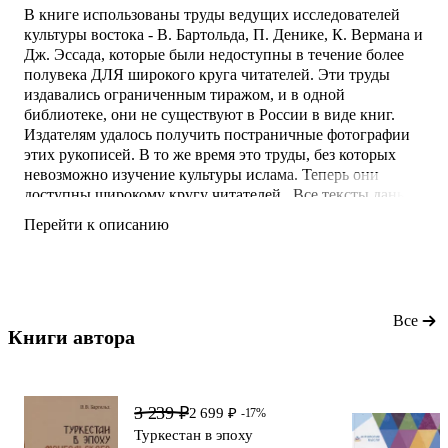
В книге использованы труды ведущих исследователей
культуры востока - В. Бартольда, П. Денике, К. Вермана и
Дж. Эссада, которые были недоступны в течение более
полувека ДЛЯ широкого круга читателей. Эти труды
издавались ограниченным тиражом, и в одной
библиотеке, они не существуют в России в виде книг.
Издателям удалось получить постраничные фотографии
этих рукописей. В то же время это труды, без которых
невозможно изучение культуры ислама. Теперь они
доступны широкому кругу читателей. .Все тексты даны в
современной редакции, проиллюстрированы
Перейти к описанию
произведениями искусства и уникальной подборкой
рисунков европейских художников. . . . .
Все
Книги автора 
3 239 ₽
2 699 ₽
-17%
Туркестан в эпоху