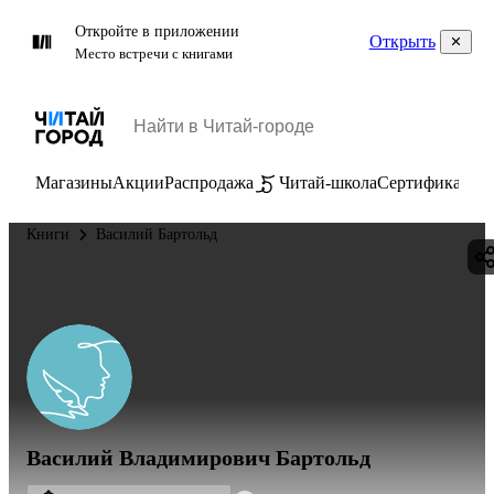
Откройте в приложении
Открыть
Место встречи с книгами
Магазины
Акции
Распродажа
Читай-школа
Сертификаты
П
Книги
Василий Бартольд
Василий Владимирович Бартольд