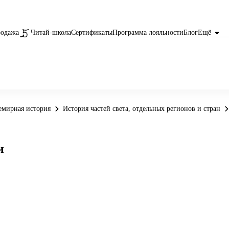
родажа
Читай-школа
Сертификаты
Программа лояльности
Блог
Ещё
емирная история
История частей света, отдельных регионов и стран
и