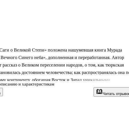
«Саги о Великой Степи» положена нашумевшая книга Мурада
Вечного Синего неба», дополненная и переработанная. Автор
 рассказ о Великом переселении народов, о том, как тюркская
тановилась достоянием человечества; как распространялась она п
ому континенту, обогащая Восток и Запад уникальными
описанию и характеристикам
ями. Перед нами малоизвестные страницы истории Евразии –
в
Читать отрыво
, как выясняется, по-настоящему неведомого читателю.