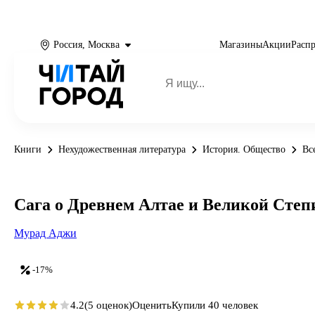
Россия, Москва
Магазины
Акции
Расп
Книги
Нехудожественная литература
История. Общество
Вс
Сага о Древнем Алтае и Великой Степ
Мурад Аджи
-17%
4.2
(5 оценок)
Оценить
Купили 40 человек