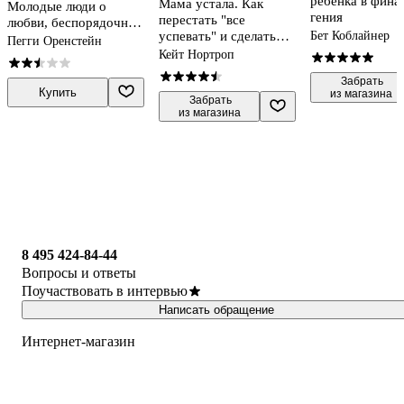
ребенка в фина
Мама устала. Как
Молодые люди о
гения
перестать "все
любви, беспорядочных
Бет Коблайнер
успевать" и сделать
связях и современной
Пегги Оренстейн
самое главное
мужественности
Кейт Нортроп
 Забрать

Купить
из магазина
 Забрать

из магазина
8 495 424-84-44
Вопросы и ответы
Поучаствовать в интервью
Написать обращение
Интернет-магазин