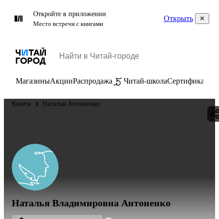
Откройте в приложении
Открыть
Место встречи с книгами
Магазины
Акции
Распродажа
Читай-школа
Сертификаты
П
Книги
Наталья Антоненко
Наталья Владимировна Антоненко