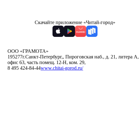
Скачайте приложение «Читай-город»
ООО «ГРАМОТА»
195277
г.Санкт-Петербург,
,
Пироговская наб., д. 21, литера А,
офис 63, часть помещ. 12-Н, ком. 29
,
8 495 424-84-44
www.chitai-gorod.ru/