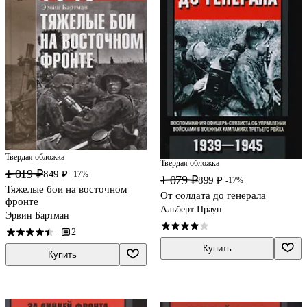
Твердая обложка
Твердая обложка
1 019 ₽
849 ₽
-17%
1 079 ₽
899 ₽
-17%
Тяжелые бои на восточном
От солдата до генерала
фронте
Альберт Праун
Эрвин Бартман
2
·
Купить
Купить