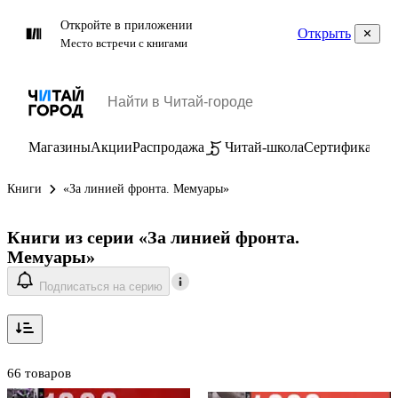
Откройте в приложении
Открыть
Место встречи с книгами
Магазины
Акции
Распродажа
Читай-школа
Сертификаты
П
Книги
«За линией фронта. Мемуары»
Книги из серии «За линией фронта.
Мемуары»
Подписаться на серию
66 товаров