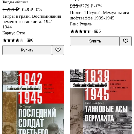
Твердая обложка
935 ₽
779 ₽
-17%
1 259 ₽
1 049 ₽
-17%
Пилот "Штуки". Мемуары аса
Тигры в грязи. Воспоминания
люфтваффе 1939-1945
немецкого танкиста. 1941—
Ганс Рудель
1944
5
·
Кариус Отто
6
·
Купить
Купить