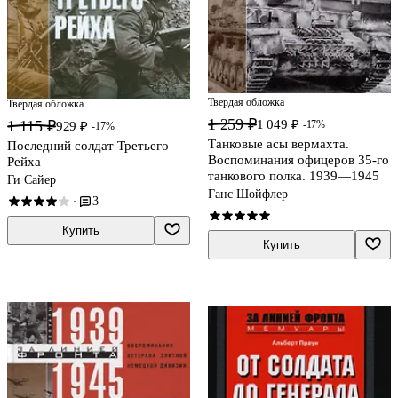
Твердая обложка
Твердая обложка
1 259 ₽
1 115 ₽
1 049 ₽
-17%
929 ₽
-17%
Танковые асы вермахта.
Последний солдат Третьего
Воспоминания офицеров 35-го
Рейха
танкового полка. 1939—1945
Ги Сайер
Ганс Шойфлер
3
·
Купить
Купить