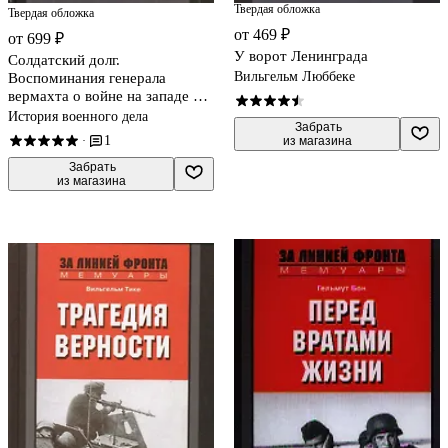
Твердая обложка
Твердая обложка
от 469 ₽
от 699 ₽
У ворот Ленинграда
Солдатский долг.
Вильгельм Люббеке
Воспоминания генерала
вермахта о войне на западе и
востоке Европы. 1939-1945
История военного дела
 Забрать

1
·
из магазина
 Забрать

из магазина