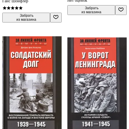
Нет оценок
Ганс Шойфлер
 Забрать

из магазина
 Забрать

из магазина