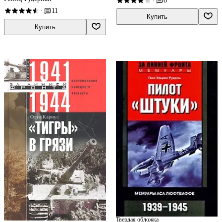
8
·
11
·
Купить
Купить
Твердая обложка