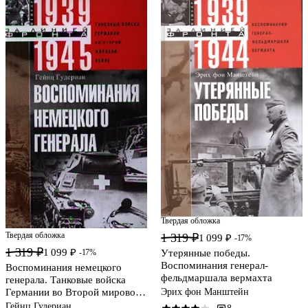
Твердая обложка
Твердая обложка
1 319 ₽
1 099 ₽
-17%
1 319 ₽
1 099 ₽
Утерянные победы.
-17%
Воспоминания генерал­
Воспоминания немецкого
фельдмаршала вермахта
генерала. Танковые войска
Эрих фон Манштейн
Германии во Второй мировой
войне 1939—1945
Гейнц Гудериан