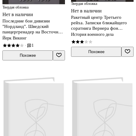
Твердая обложка
Твердая обложка
Нет в наличии
Нет в наличии
Ракетный центр Третьего
Последние бои дивизии
рейха. Записки ближайщего
"Нордланд". Шведский
соратнига Вернера фон
панцергренадер на Восточном
Брауна. 1943-1945
История военного дела
фронте 1944-1945
Йерк Викинг
1
·
Похожее
Похожее