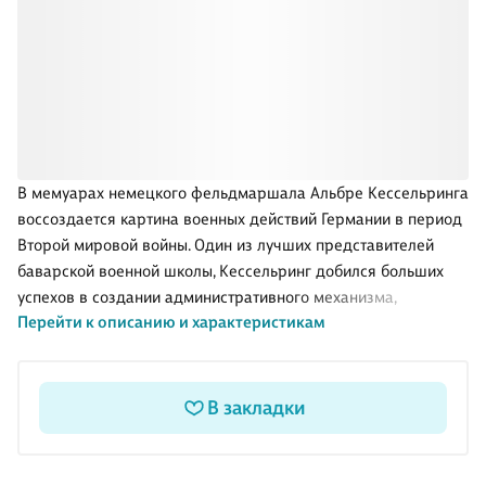
В мемуарах немецкого фельдмаршала Альбре Кессельринга
воссоздается картина военных действий Германии в период
Второй мировой войны. Один из лучших представителей
баварской военной школы, Кессельринг добился больших
успехов в создании административного механизма,
Перейти к описанию и характеристикам
позволившего рейхсверу с блеском начать войну. Он смог
сформировать люфтваффе как вид вооруженных сил,
предназначенный прежде всего для поддержки сухопутных
войск с воздуха. Командовавший воздушными флотами в
В закладки
четырех наиболее крупных кампаниях, выдающийся
военачальник описывает события, непосредственным
участником которых он был, - подготовку и внедрение