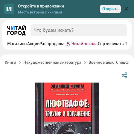
Откройте в приложении
Открыть
Место встречи с книгами
Магазины
Акции
Распродажа
Читай-школа
Сертификаты
Прог
Книги
Нехудожественная литература
Военное дело. Спецслу