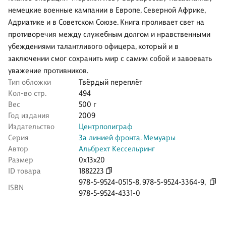
немецкие военные кампании в Европе, Северной Африке,
Адриатике и в Советском Союзе. Книга проливает свет на
противоречия между служебным долгом и нравственными
убеждениями талантливого офицера, который и в
заключении смог сохранить мир с самим собой и завоевать
уважение противников.
Тип обложки
Твёрдый переплёт
Кол-во стр.
494
Вес
500 г
Год издания
2009
Издательство
Центрполиграф
Серия
За линией фронта. Мемуары
Автор
Альбрехт Кессельринг
Размер
0x13x20
ID товара
1882223
978-5-9524-0515-8
,
978-5-9524-3364-9
,
ISBN
978-5-9524-4331-0