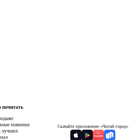
о почитать
родаже
вные новинки
Скачайте приложение «Читай-город»
з лучших
рнал