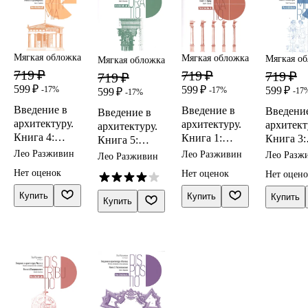
Мягкая обложка
Мягкая обложка
Мягкая о
Мягкая обложка
719 ₽
719 ₽
719 ₽
719 ₽
599 ₽
599 ₽
599 ₽
-17%
-17%
-17
599 ₽
-17%
Введение в
Введение в
Введени
Введение в
архитектуру.
архитектуру.
архитект
архитектуру.
Книга 4:
Книга 1:
Книга 3:
Книга 5:
Соразмерност
Ордер
Симметр
Декор
Лео Разживин
Лео Разживин
Лео Разж
Лео Разживин
ь
Нет оценок
Нет оценок
Нет оцен
Купить
Купить
Купить
Купить