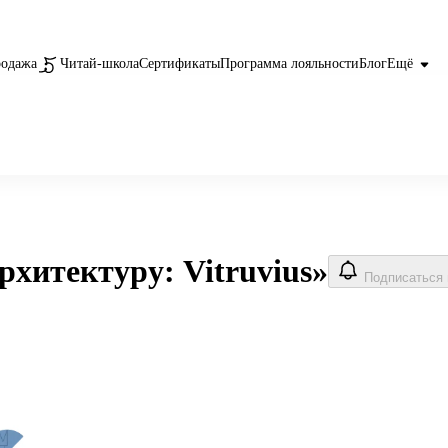
родажа
Читай-школа
Сертификаты
Программа лояльности
Блог
Ещё
рхитектуру: Vitruvius»
Подписаться 