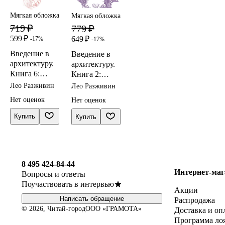
Мягкая обложка
Мягкая обложка
719 ₽
779 ₽
599 ₽
649 ₽
-17%
-17%
Введение в
Введение в
архитектуру.
архитектуру.
Книга 6:
Книга 2:
Распределени
Расположени
Лео Разживин
Лео Разживин
е
е
Нет оценок
Нет оценок
Купить
Купить
8 495 424-84-44
Интернет-маг
Вопросы и ответы
Поучаствовать в интервью
Акции
Написать обращение
Распродажа
© 2026, Читай-город
ООО «ГРАМОТА»
Доставка и оп
Программа ло