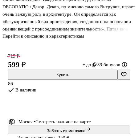
DECORATIO / Декор. Декор, по мнению самого Витрувия, играет
очень важную роль в архитектуре. Он определяется как
«безукоризненный вид произведения, созданного на основании
оценки вещей с присоединением значительности». Пятая книга
Перейти к описанию и характеристикам
серии разделена на три основных блока: Частное строительство
и проектирование; Строительные материалы и способы их
применения; Категория «декор» и ее особеннос+и, Читатель
719 ₽
узнает о нюансах античного и современного частного
599 ₽
+ до
89 бонусов
проектирования, о материалах, из которых строились все
сооружения, начиная с I в. до н.э., а также о четырех природных
Купить
стихиях, постоянно сопутствующих архитектору. Особое
86
внимание уделено тре
В наличии
Москва
Смотреть наличие
на карте
Забрать из магазина
Экспресс-доставка, 350 ₽