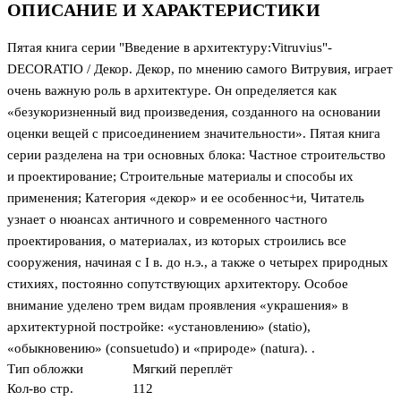
ОПИСАНИЕ И ХАРАКТЕРИСТИКИ
Пятая книга серии "Введение в архитектуру:Vitruvius"-
DECORATIO / Декор. Декор, по мнению самого Витрувия, играет
очень важную роль в архитектуре. Он определяется как
«безукоризненный вид произведения, созданного на основании
оценки вещей с присоединением значительности». Пятая книга
серии разделена на три основных блока: Частное строительство
и проектирование; Строительные материалы и способы их
применения; Категория «декор» и ее особеннос+и, Читатель
узнает о нюансах античного и современного частного
проектирования, о материалах, из которых строились все
сооружения, начиная с I в. до н.э., а также о четырех природных
стихиях, постоянно сопутствующих архитектору. Особое
внимание уделено трем видам проявления «украшения» в
архитектурной постройке: «установлению» (statio),
«обыкновению» (consuetudo) и «природе» (natura). .
Тип обложки
Мягкий переплёт
Кол-во стр.
112