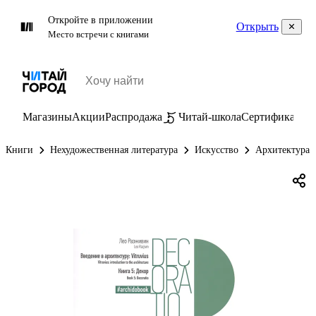
Откройте в приложении
Открыть
Место встречи с книгами
Магазины
Акции
Распродажа
Читай-школа
Сертификаты
П
Книги
Нехудожественная литература
Искусство
Архитектура