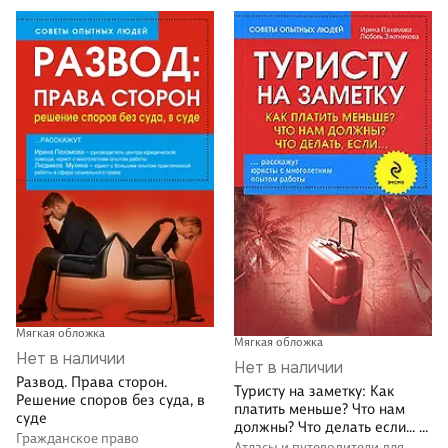
Мягкая обложка
Мягкая обложка
Нет в наличии
Нет в наличии
Развод. Права сторон.
Туристу на заметку: Как
Решение споров без суда, в
платить меньше? Что нам
суде
должны? Что делать если... /
Гражданское право
2-е изд.
Атласы и путеводители для