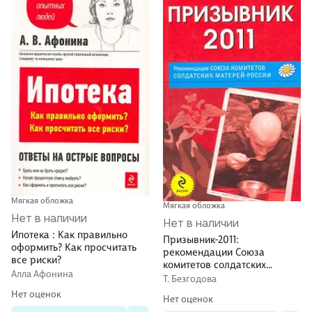
Мягкая обложка
Мягкая обложка
Нет в наличии
Нет в наличии
Ипотека : Как правильно
Призывник-2011:
оформить? Как просчитать
рекомендации Союза
все риски?
комитетов солдатских
Алла Афонина
матерей России
Т. Безгодова
Нет оценок
Нет оценок