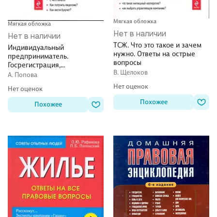
Мягкая обложка
Мягкая обложка
Нет в наличии
Нет в наличии
ТСЖ. Что это такое и зачем
Индивидуальный
нужно. Ответы на острые
предприниматель.
вопросы
Госрегистрация,
В. Щелоков
налогообложение и другие
А. Попова
правовые вопросы
Нет оценок
Нет оценок
деятельности. Практическое
руководство к действию
Похожее
Похожее