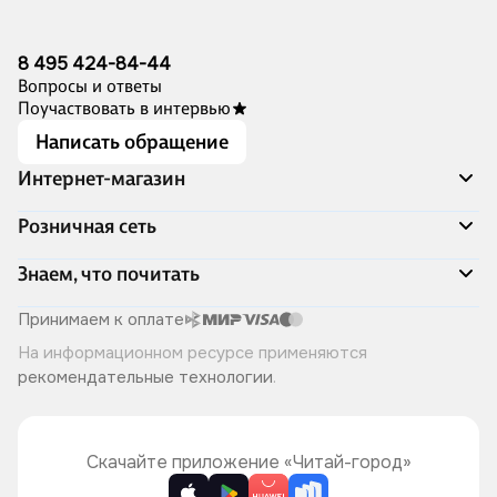
8 495 424-84-44
Вопросы и ответы
Поучаствовать в интервью
Написать обращение
Интернет-магазин
Акции
Розничная сеть
Распродажа
Доставка и оплата
Адреса магазинов
Знаем, что почитать
Программа лояльности
Книжный Дозор
Подарочные сертификаты
О компании
Скоро в продаже
Принимаем к оплате
Правила продажи
Читай-город для бизнеса
Эксклюзивные новинки
На информационном ресурсе применяются
Политика конфиденциальности
Хотите у нас работать?
Лучшие из лучших
рекомендательные технологии
.
Читай-журнал
Книжные циклы
Что ещё почитать?
Скачайте приложение «Читай-город»