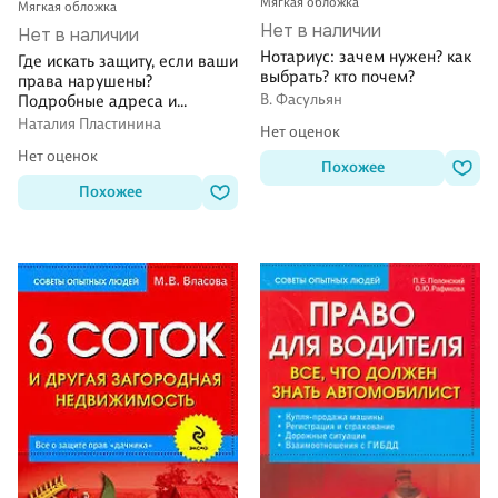
Мягкая обложка
Мягкая обложка
Нет в наличии
Нет в наличии
Нотариус: зачем нужен? как
Где искать защиту, если ваши
выбрать? кто почем?
права нарушены?
В. Фасульян
Подробные адреса и
телефоны тех, кто обязан
Наталия Пластинина
Нет оценок
вам помочь
Нет оценок
Похожее
Похожее