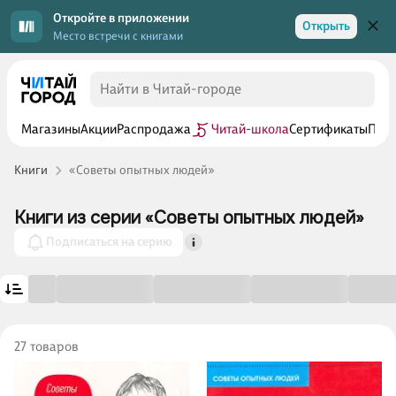
Откройте в приложении
Открыть
Место встречи с книгами
Магазины
Акции
Распродажа
Читай-школа
Сертификаты
Прог
Книги
«Советы опытных людей»
Книги из серии «Советы опытных людей»
Подписаться на серию
27 товаров