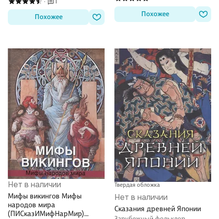
1
·
Похожее
Похожее
Нет в наличии
Твердая обложка
Мифы викингов Мифы
Нет в наличии
народов мира
Сказания древней Японии
(ПИСказИМифНарМир)
Зарубежный фольклор