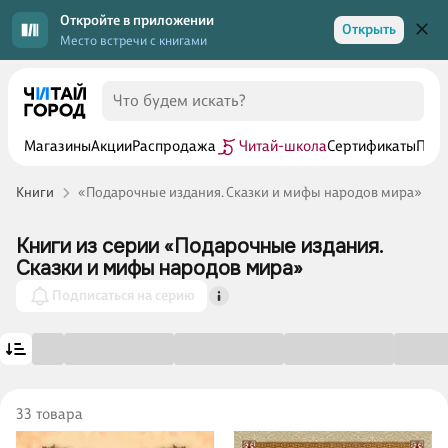
Откройте в приложении
Открыть
Место встречи с книгами
Магазины
Акции
Распродажа
Читай-школа
Сертификаты
Прог
Книги
«Подарочные издания. Сказки и мифы народов мира»
Книги из серии «Подарочные издания.
Сказки и мифы народов мира»
Подписаться на серию
33 товара