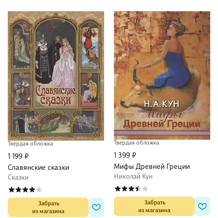
Твердая обложка
Твердая обложка
1 399 ₽
1 199 ₽
Мифы Древней Греции
Славянские сказки
Николай Кун
Сказки
 Забрать

 Забрать

из магазина
из магазина