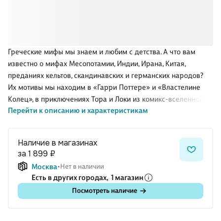
Греческие мифы мы знаем и любим с детства. А что вам
известно о мифах Месопотамии, Индии, Ирана, Китая,
преданиях кельтов, скандинавских и германских народов?
Их мотивы мы находим в «Гарри Поттере» и «Властелине
Колец», в приключениях Тора и Локи из комикс-вселенной
Перейти к описанию и характеристикам
Marvel и в бесчисленном количестве шедевров мировой
литературы. Мифы — ключ ко всей современной культуре,
неиссякаемый источник вдохновения для писателей, поэтов,
Наличие в магазинах
художников и других деятелей искусства. В нашей книге мы
за 1 899 ₽
собрали самые известные мифы из духовной сокровищницы
Москва
Нет в наличии
многих стран мира — истории о богах и героях, о чудовищах
Есть в других городах,
1 магазин
и духах, о великих битвах и дальних странствиях. Они
Посмотреть наличие
изложены увлекательно и ярко, но в то же время б