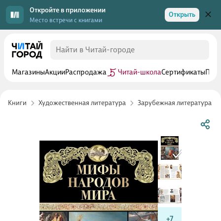
Откройте в приложении
Открыть
Место встречи с книгами
Магазины
Акции
Распродажа
Читай-школа
Сертификаты
Прог
Книги
Художественная литература
Зарубежная литература
+7