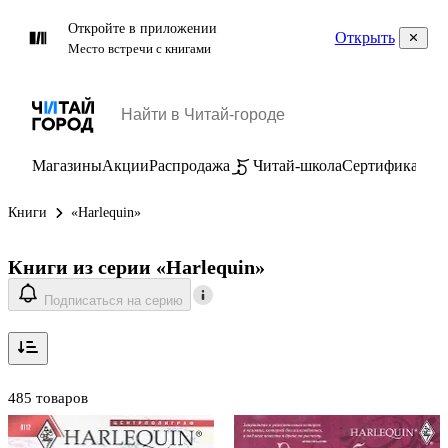
Откройте в приложении
Открыть
Место встречи с книгами
Магазины
Акции
Распродажа
Читай-школа
Сертификаты
П
Книги
«Harlequin»
Книги из серии «Harlequin»
Подписаться на серию
485 товаров