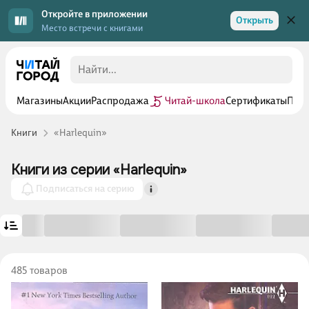
Откройте в приложении
Открыть
Место встречи с книгами
Магазины
Акции
Распродажа
Читай-школа
Сертификаты
Прог
Книги
«Harlequin»
Книги из серии «Harlequin»
Подписаться на серию
485 товаров