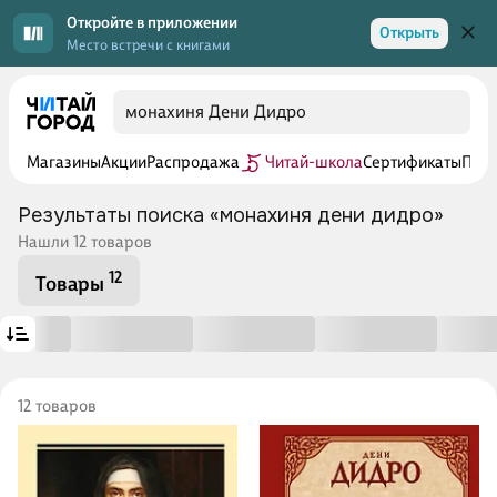
Откройте в приложении
Открыть
Место встречи с книгами
Магазины
Акции
Распродажа
Читай-школа
Сертификаты
Прог
Результаты поиска «монахиня дени дидро»
Нашли 12 товаров
12
Товары
12 товаров