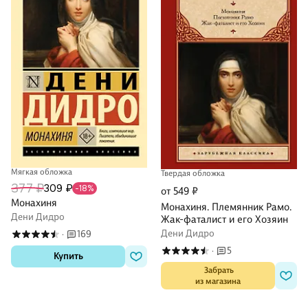
Мягкая обложка
Твердая обложка
377 ₽
309 ₽
-18%
от 549 ₽
Монахиня
Монахиня. Племянник Рамо.
Дени Дидро
Жак-фаталист и его Хозяин
Дени Дидро
169
·
5
·
Купить
 Забрать

из магазина