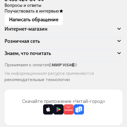
Вопросы и ответы
Поучаствовать в интервью
Написать обращение
Интернет-магазин
Акции
Розничная сеть
Распродажа
Доставка и оплата
Адреса магазинов
Знаем, что почитать
Программа лояльности
Книжный Дозор
Подарочные сертификаты
О компании
Скоро в продаже
Принимаем к оплате
Правила продажи
Читай-город для бизнеса
Эксклюзивные новинки
На информационном ресурсе применяются
Политика конфиденциальности
Хотите у нас работать?
Лучшие из лучших
рекомендательные технологии
.
Читай-журнал
Книжные циклы
Что ещё почитать?
Скачайте приложение «Читай-город»