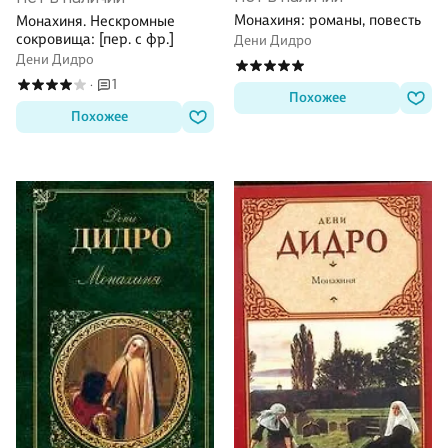
Монахиня: романы, повесть
Монахиня. Нескромные
сокровища: [пер. с фр.]
Дени Дидро
Дени Дидро
1
·
Похожее
Похожее