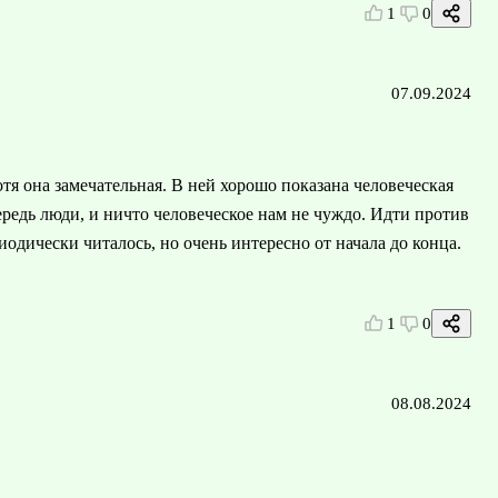
1
0
07.09.2024
тя она замечательная. В ней хорошо показана человеческая
ередь люди, и ничто человеческое нам не чуждо. Идти против
иодически читалось, но очень интересно от начала до конца.
1
0
08.08.2024