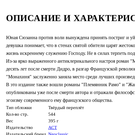
ОПИСАНИЕ И ХАРАКТЕРИ
Юная Сюзанна против воли вынуждена принять постриг и уйт
девушка понимает, что в стенах святой обители царят жесто
жизнь искреннему служению Господу. Не в силах терпеть по
Из-за ярко выраженного антиклерикального настроя роман "
десять лет после смерти Дидро, в разгар Французской револ
"Монахиня" заслуженно заняла место среди лучших произвед
В это издание также вошли романы "Племянник Рамо" и "Жак
опубликованы уже после смерти автора и отражали философск
эгоизму современного ему французского общества.
Тип обложки
Твёрдый переплёт
Кол-во стр.
544
Вес
395 г
Издательство
АСТ
Издательский бренд
Neoclassic