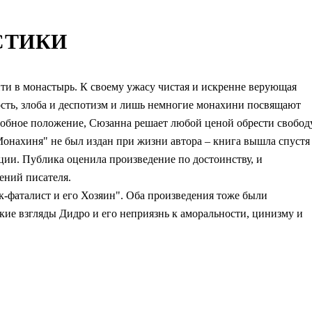
СТИКИ
и в монастырь. К своему ужасу чистая и искренне верующая
кость, злоба и деспотизм и лишь немногие монахини посвящают
добное положение, Сюзанна решает любой ценой обрести свободу
Монахиня" не был издан при жизни автора – книга вышла спустя
юции. Публика оценила произведение по достоинству, и
ений писателя.
-фаталист и его Хозяин". Оба произведения тоже были
ие взгляды Дидро и его неприязнь к аморальности, цинизму и