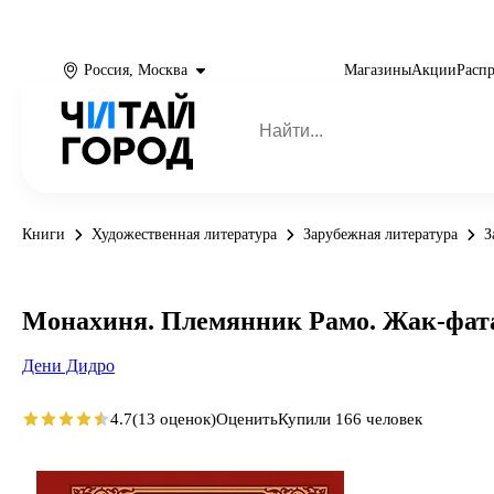
Россия, Москва
Магазины
Акции
Расп
Книги
Художественная литература
Зарубежная литература
З
Монахиня. Племянник Рамо. Жак-фата
Дени Дидро
4.7
(13 оценок)
Оценить
Купили 166 человек