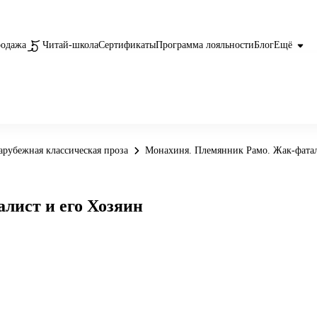
родажа
Читай-школа
Сертификаты
Программа лояльности
Блог
Ещё
арубежная классическая проза
Монахиня. Племянник Рамо. Жак-фатал
лист и его Хозяин