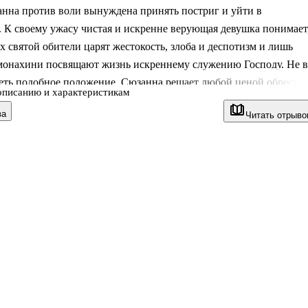
нна против воли вынуждена принять постриг и уйти в
 К своему ужасу чистая и искренне верующая девушка понимает
ах святой обители царят жестокость, злоба и деспотизм и лишь
монахини посвящают жизнь искреннему служению Господу. Не в
петь подобное положение, Сюзанна решает любой ценой обрести
описанию и характеристикам
ва
Читать отрыво
о выраженного антиклерикального настроя роман "Монахиня" не
при жизни автора – книга вышла спустя десять лет после смерти
разгар Французской революции. Публика оценила произведение 
у, и "Монахиня" заслуженно заняла место среди лучших
ий писателя.
ание также вошли романы "Племянник Рамо