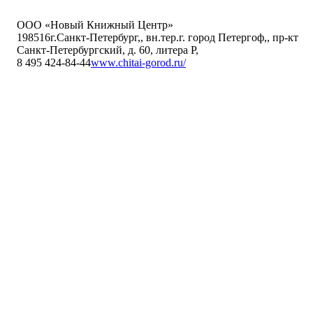
ООО «Новый Книжный Центр»
198516
г.Санкт-Петербург,
,
вн.тер.г. город Петергоф,
,
пр-кт
Санкт-Петербургский, д. 60, литера Р
,
8 495 424-84-44
www.chitai-gorod.ru/