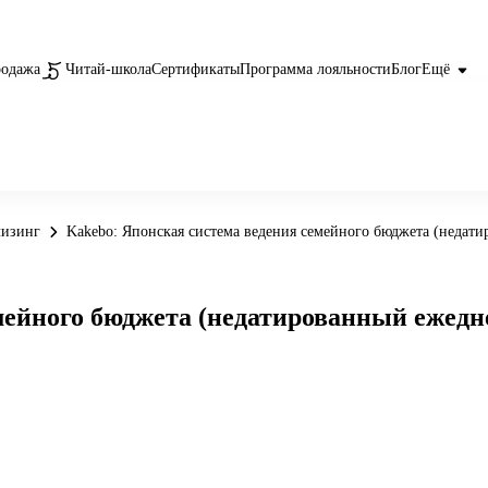
родажа
Читай-школа
Сертификаты
Программа лояльности
Блог
Ещё
лизинг
Kakebo: Японская система ведения семейного бюджета (недат
мейного бюджета (недатированный ежедн