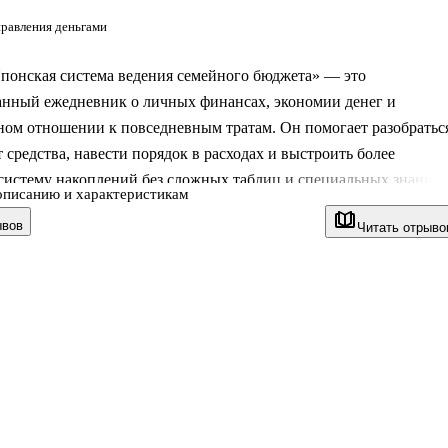
правления деньгами
Японская система ведения семейного бюджета» — это
анный ежедневник о личных финансах, экономии денег и
ом отношении к повседневным тратам. Он помогает разобратьс
т средства, навести порядок в расходах и выстроить более
систему накоплений без сложных таблиц и специальных знаний.
описанию и характеристикам
новано на японском подходе к ведению бюджета и подходит для
ывов
Читать отрыво
ельной работы в удобном бумажном формате.
жедневник
ежит система какэбо, которую более ста лет назад разработала
и. Её суть — не просто записывать траты, а регулярно наблюда
 финансовыми привычками и замечать, где возникают лишние