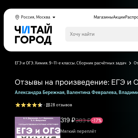
Россия, Москва
Магазины
Акции
Распр
ЕГЭ и ОГЭ. Химия. 9–11-е классы. Сборник расчётных задач
О
Отзывы на произведение: ЕГЭ и О
Александра Бережная,
Валентина Февралева,
Владими
·
28 отзывов
319 ₽
383 ₽
-17%
Мягкий переплёт