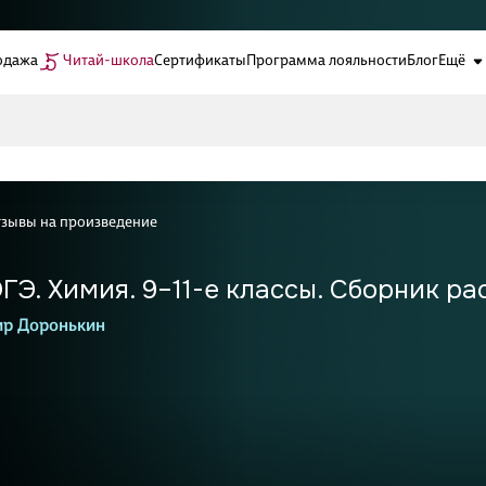
одажа
Читай-школа
Сертификаты
Программа лояльности
Блог
Ещё
тзывы на произведение
ГЭ. Химия. 9–11-е классы. Сборник ра
р Доронькин