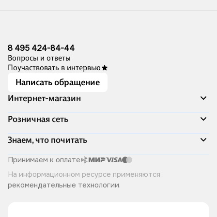
8 495 424-84-44
Вопросы и ответы
Поучаствовать в интервью
Написать обращение
Интернет-магазин
Акции
Розничная сеть
Распродажа
Доставка и оплата
Адреса магазинов
Знаем, что почитать
Программа лояльности
Книжный Дозор
Подарочные сертификаты
О компании
Скоро в продаже
Принимаем к оплате
Правила продажи
Читай-город для бизнеса
Эксклюзивные новинки
На информационном ресурсе применяются
Политика конфиденциальности
Хотите у нас работать?
Лучшие из лучших
рекомендательные технологии
.
Читай-журнал
Книжные циклы
Что ещё почитать?