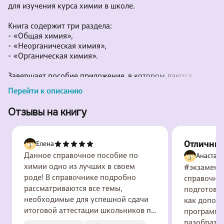
для изучения курса химии в школе.
Книга содержит три раздела:
- «Общая химия»,
- «Неорганическая химия»,
- «Органическая химия».
Завершает пособие приложение, в котором даются
сведения о качественных реакциях неорганических и
Перейти к описанию
органических веществ, признаках химических
превращений и тривиальных названиях веществ.
Отзывы на книгу
Материал структурирован в соответствии с логикой его
изучения в школе и излагается с использованием
алгоритмов, опирающихся на необходимые базовые
Отличны
Елена
знания. В пособие включены также практические
Данное справочное пособие по
задания, выполнение которых позволит лучше
Анастаси
запомнить изученно
химии одно из лучших в своем
#экзамены
роде! В справочнике подробно
справочник
рассматриваются все темы,
подготовки
необходимые для успешной сдачи
как допол
итоговой аттестации школьников по
программе
химии. Теория изложена понятным,
разобратьс