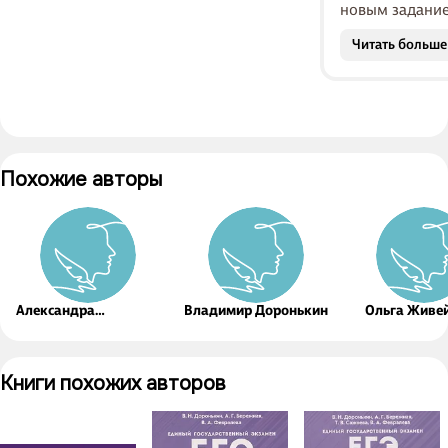
новым задание
теория,котор
Читать больше
знать,для его 
я им,когда до Е
Похожие авторы
Александра
Владимир Доронькин
Ольга Живе
Бережная
Книги похожих авторов