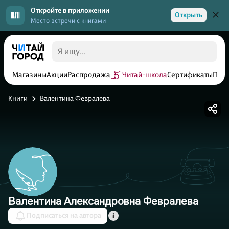
Откройте в приложении
Открыть
Место встречи с книгами
Магазины
Акции
Распродажа
Читай-школа
Сертификаты
Прог
Книги
Валентина Февралева
Валентина Александровна Февралева
Подписаться на автора