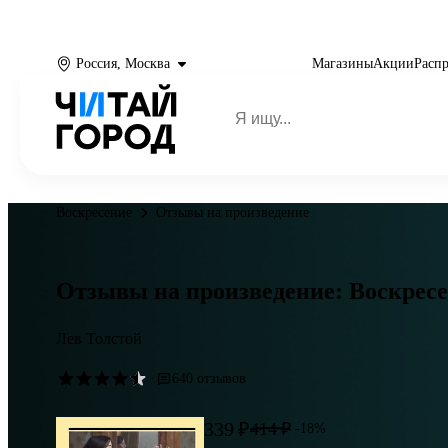
Россия, Москва
Магазины
Акции
Расп
Воскресение
Отзывы на произведение
Отзывы на произведение: Воскрес
Лев Толстой
·
640 отзывов
339 ₽
414 ₽
-18%