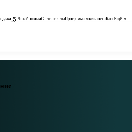
родажа
Читай-школа
Сертификаты
Программа лояльности
Блог
Ещё
ение