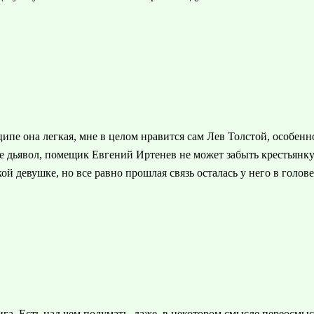
ипе она легкая, мне в целом нравится сам Лев Толстой, особенн
е дьявол, помещик Евгений Иртенев не может забыть крестьянку 
ой девушке, но все равно прошлая связь осталась у него в голове
га. Есть над чем подумать, даже, в некотором смысле переосм