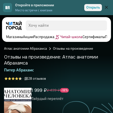
Откройте в приложении
Открыть
Место встречи с книгами
Магазины
Акции
Распродажа
Читай-школа
Сертификаты
Прог
Атлас анатомии Абрахамса
Отзывы на произведение
Отзывы на произведение: Атлас анатомии
Абрахамса
Питер Абрахамс
28 отзывов
·
1 999 ₽
2 439 ₽
-18%
Твёрдый переплёт