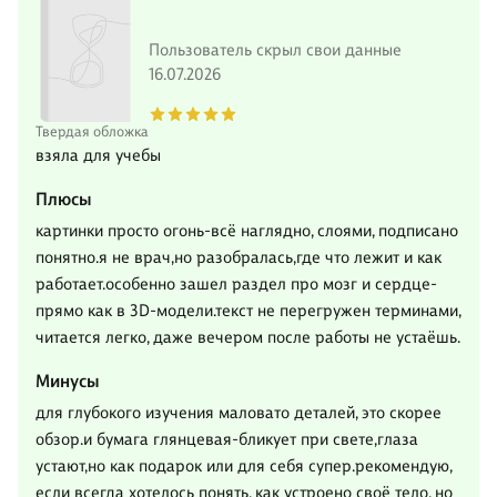
Пользователь скрыл свои данные
16.07.2026
Твердая обложка
взяла для учебы
Плюсы
картинки просто огонь-всё наглядно, слоями, подписано
понятно.я не врач,но разобралась,где что лежит и как
работает.особенно зашел раздел про мозг и сердце-
прямо как в 3D-модели.текст не перегружен терминами,
читается легко, даже вечером после работы не устаёшь.
Минусы
для глубокого изучения маловато деталей, это скорее
обзор.и бумага глянцевая-бликует при свете,глаза
устают,но как подарок или для себя супер.рекомендую,
если всегда хотелось понять, как устроено своё тело, но