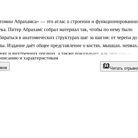
атомии Абрахамса» — это атлас о строении и функционировании
ека. Питер Абрахамс собрал материал так, чтобы по нему было
бираться в анатомических структурах шаг за шагом: от черепа до
пы. Издание даёт общее представление о костях, мышцах, нервах
нях и внутренних органах, а также показывает, как они связаны
описанию и характеристикам
гом. Такой формат подойдёт тем, кто хочет получить наглядную
ывов
Читать отрыво
атомии человека и быстро ориентироваться в основных отделах
тлас
нский атлас по анатомии человека с последовательной подачей
по областям тела. Внутри разобраны основные анатомические
 костная, мышечная и не