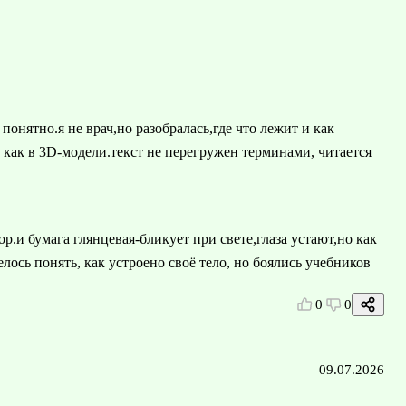
понятно.я не врач,но разобралась,где что лежит и как
о как в 3D-модели.текст не перегружен терминами, читается
ор.и бумага глянцевая-бликует при свете,глаза устают,но как
елось понять, как устроено своё тело, но боялись учебников
0
0
09.07.2026