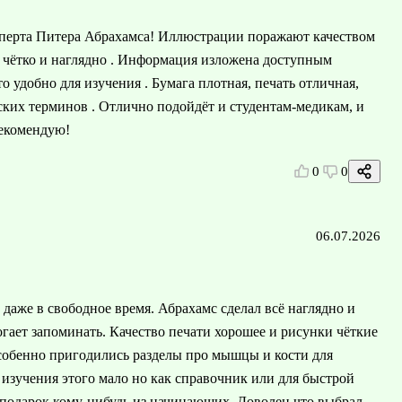
сперта Питера Абрахамса! Иллюстрации поражают качеством
 чётко и наглядно . Информация изложена доступным
то удобно для изучения . Бумага плотная, печать отличная,
нских терминов . Отлично подойдёт и студентам-медикам, и
рекомендую!
0
0
06.07.2026
 даже в свободное время. Абрахамс сделал всё наглядно и
огает запоминать. Качество печати хорошее и рисунки чёткие
собенно пригодились разделы про мышцы и кости для
 изучения этого мало но как справочник или для быстрой
в подарок кому-нибудь из начинающих. Доволен что выбрал