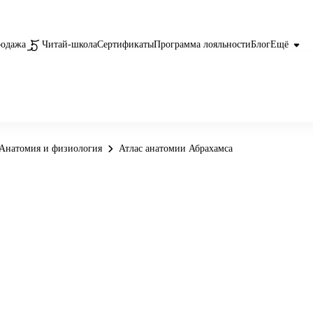
родажа
Читай-школа
Сертификаты
Программа лояльности
Блог
Ещё
Анатомия и физиология
Атлас анатомии Абрахамса