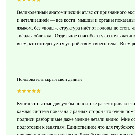
Великолепный анатомический атлас от признанного эк
и детализацией — все кости, мышцы и органы показаны
языком, без «воды», структура идёт от головы до стоп, ч
твёрдая обложка . Отдельное спасибо за указатель лати
всем, кто интересуется устройством своего тела . Всем 
Пользователь скрыл свои данные
Купил этот атлас для учёбы но в итоге рассматриваю его
каждая система показана с разных сторон что очень пом
подписи разборчивые даже мелкие детали видно. Мне о
подготовки к занятиям. Единственное что для глубокого
проверки подходит идеально. Взял бы такое издание и 