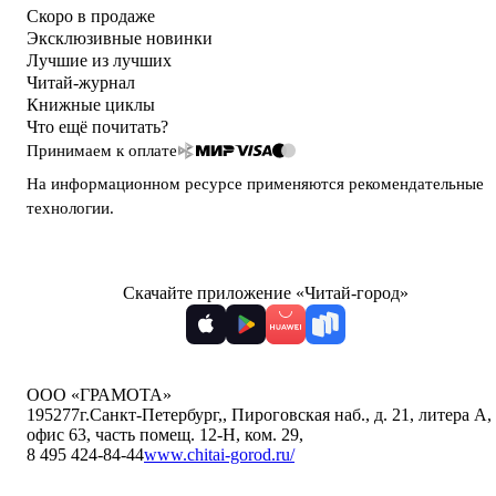
Скоро в продаже
Эксклюзивные новинки
Лучшие из лучших
Читай-журнал
Книжные циклы
Что ещё почитать?
Принимаем к оплате
На информационном ресурсе применяются
рекомендательные
технологии
.
Скачайте приложение «Читай-город»
ООО «ГРАМОТА»
195277
г.Санкт-Петербург,
,
Пироговская наб., д. 21, литера А,
офис 63, часть помещ. 12-Н, ком. 29
,
8 495 424-84-44
www.chitai-gorod.ru/