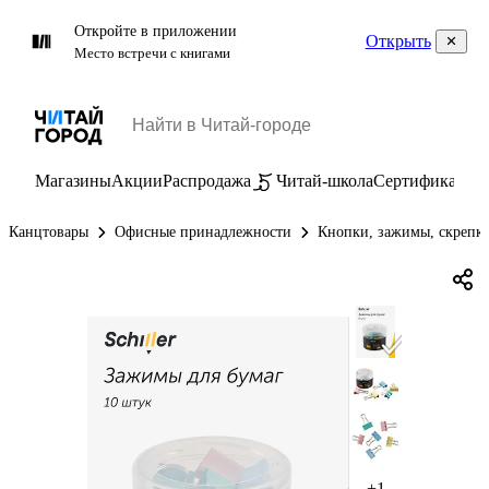
Откройте в приложении
Открыть
Место встречи с книгами
Магазины
Акции
Распродажа
Читай-школа
Сертификаты
П
Канцтовары
Офисные принадлежности
Кнопки, зажимы, скрепк
+1