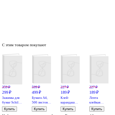
С этим товаром покупают
359 ₽
599 ₽
227 ₽
227 ₽
299 ₽
499 ₽
189 ₽
189 ₽
Зажимы для
Бумага А4,
Клей-
Лента
бумаг Schiller,
500 листов,
карандаш
клейкая
19 мм, 30
«SvetoCopy»,
«Extra»,
упаковочная
Купить
Купить
Купить
Купить
штук,
Svetocopy
Erich Krause,
прозрачная,