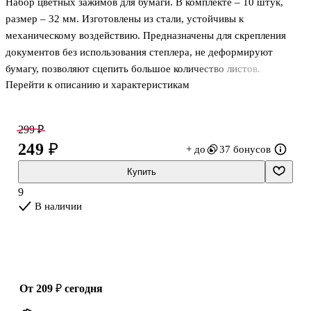
Набор цветных зажимов для бумаги. В комплекте – 10 штук,
цветные
15 г
48 мм х 60 м,
GoodMark
размер – 32 мм. Изготовлены из стали, устойчивы к
механическому воздействию. Предназначены для скрепления
документов без использования степлера, не деформируют
бумагу, позволяют сцепить большое количество листов.
Перейти к описанию и характеристикам
299 ₽
249 ₽
+ до
37 бонусов
Купить
9
В наличии
от 209 ₽
сегодня