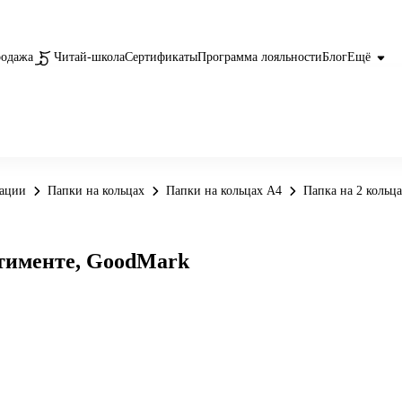
родажа
Читай-школа
Сертификаты
Программа лояльности
Блог
Ещё
вации
Папки на кольцах
Папки на кольцах А4
Папка на 2 кольца
ортименте, GoodMark