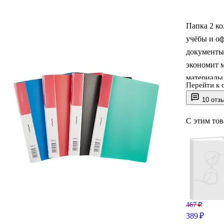
Папка 2 ко
учёбы и о
документы 
экономит м
материалы
Перейти к 
сохранять 
10 отз
легко сист
С этим то
GoodMark 
тщательно
467 ₽
389 ₽