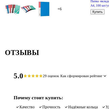
Папка -вкла
А4, 100 шт/у
+6
30 мкм, гладк
Купить
GoodMark
ОТЗЫВЫ
5.0
29 оценок
Как сформирован рейтинг
Почему стоит купить:
качество
прочность
надёжные кольца