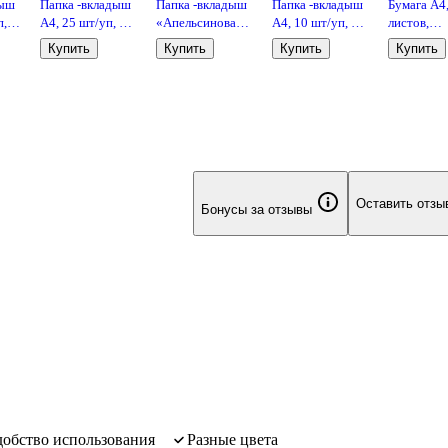
дыш
Папка -вкладыш
Папка -вкладыш
Папка -вкладыш
Бумага А4
п,
А4, 25 шт/уп, 30
«Апельсиновая
А4, 10 шт/уп, 30
листов,
ая,
мкм, гладкая,
корка» А4, 100
мкм, гладкая,
«SvetoCop
Купить
Купить
Купить
Купить
GoodMark
шт/уп, 40 мкм,
GoodMark
Svetocopy
GoodMark
Оставить отзы
Бонусы за отзывы
удобство использования
разные цвета