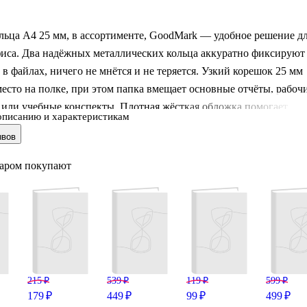
льца А4 25 мм, в ассортименте, GoodMark — удобное решение д
фиса. Два надёжных металлических кольца аккуратно фиксируют
в файлах, ничего не мнётся и не теряется. Узкий корешок 25 мм
есто на полке, при этом папка вмещает основные отчёты, рабоч
 или учебные конспекты. Плотная жёсткая обложка помогает
описанию и характеристикам
бумаги в порядке, а разные яркие цвета в ассортименте позволяю
ывов
ематизировать проекты и быстро находить нужное.
варом покупают
— это бренд Читай-города, созданный профессионалами, которы
 продумывают каждую деталь продукции.
215 ₽
539 ₽
119 ₽
599 ₽
179 ₽
449 ₽
99 ₽
499 ₽