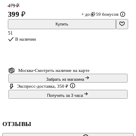
вдохновляющим блокнотом.
479 ₽
399 ₽
+ до
59 бонусов
YOI — это собственный бренд Читай-города, созданный с
любовью к деталям.
Купить
51
В наличии
Москва
Смотреть наличие
на карте
Забрать из магазина
Экспресс-доставка, 350 ₽
Получить за 3 часа
ОТЗЫВЫ