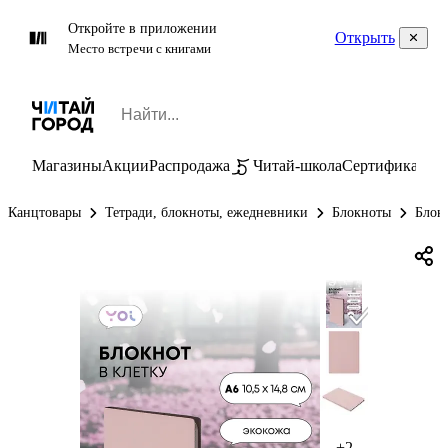
Откройте в приложении
Открыть
Место встречи с книгами
Магазины
Акции
Распродажа
Читай-школа
Сертификаты
П
Канцтовары
Тетради, блокноты, ежедневники
Блокноты
Блок
+2