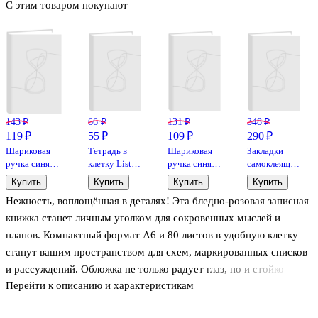
С этим товаром покупают
143 ₽
66 ₽
131 ₽
348 ₽
119 ₽
55 ₽
109 ₽
290 ₽
Шариковая
Тетрадь в
Шариковая
Закладки
ручка синяя
клетку Listoff
ручка синяя
самоклеящиеся
автоматическая
«Классическая
0,7 мм,
5 цветов 50
Купить
Купить
Купить
Купить
0,5 мм, Pastel,
серия» в
Mellow, Yoi,
листов
Нежность, воплощённая в деталях! Эта бледно-розовая записная
Yoi, в
ассортименте,
в
"Inspiration
ассортименте
18 листов
ассортименте
series"
книжка станет личным уголком для сокровенных мыслей и
бумажные,
планов. Компактный формат А6 и 80 листов в удобную клетку
Yoi
станут вашим пространством для схем, маркированных списков
и рассуждений. Обложка не только радует глаз, но и стойко
Перейти к описанию и характеристикам
переносит ежедневное использование. Пусть ваши дни будут
наполнены гармонией и порядком с этим милым и