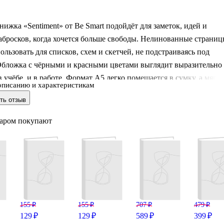
нижка «Sentiment» от Be Smart подойдёт для заметок, идей и
бросков, когда хочется больше свободы. Нелинованные страни
ользовать для списков, схем и скетчей, не подстраиваясь под
 Обложка с чёрными и красными цветами выглядит выразительно
в учёбе, и в работе. Формат А5 легко помещается в сумку, а мягк
описанию и характеристикам
елает блокнот лёгким и гибким. Крепление на скрепке помогает
ть отзыв
рошо раскрываться.
варом покупают
155 ₽
155 ₽
707 ₽
479 ₽
129 ₽
129 ₽
589 ₽
399 ₽