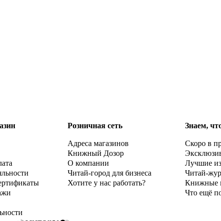
азин
Розничная сеть
Знаем, чт
Адреса магазинов
Скоро в п
Книжный Дозор
Эксклюзи
лата
О компании
Лучшие и
яльности
Читай-город для бизнеса
Читай-жу
ертификаты
Хотите у нас работать?
Книжные 
ажи
Что ещё п
ьности