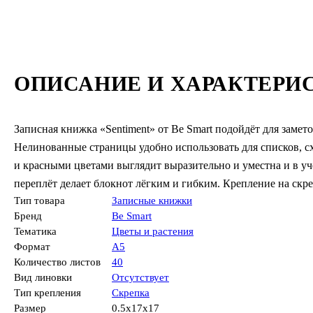
ОПИСАНИЕ И ХАРАКТЕРИ
Записная книжка «Sentiment» от Be Smart подойдёт для замето
Нелинованные страницы удобно использовать для списков, сх
и красными цветами выглядит выразительно и уместна и в учё
переплёт делает блокнот лёгким и гибким. Крепление на скр
Тип товара
Записные книжки
Бренд
Be Smart
Тематика
Цветы и растения
Формат
А5
Количество листов
40
Вид линовки
Отсутствует
Тип крепления
Скрепка
Размер
0.5x17x17