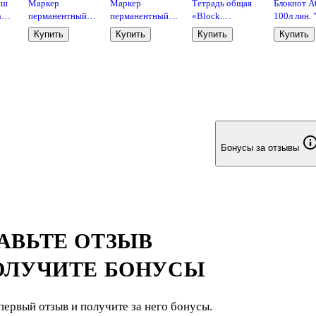
аш
Маркер
Маркер
Тетрадь общая
Блокнот А
h
перманентный
перманентный
«Block.
100л лин. 
синий 2,5 мм,
красный 2,5 мм,
Черный», 120
Book.
Купить
Купить
Купить
Купить
GoodMark
GoodMark
листов в клетку,
Оливковый
А5 - Be Smart
иск.кожа,
тонир.блок
скругл.угл
горизонт.р
карман
Бонусы за отзывы
АВЬТЕ ОТЗЫВ
ОЛУЧИТЕ БОНУСЫ
первый отзыв и получите за него бонусы.