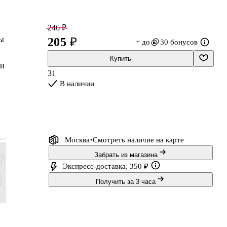
246 ₽
цы
205 ₽
+ до
30 бонусов
Купить
 и
31
ий
В наличии
Москва
Смотреть наличие
на карте
Забрать из магазина
Экспресс-доставка, 350 ₽
Получить за 3 часа
318 ₽
227 ₽
90 ₽
144 ₽
265 ₽
189 ₽
75 ₽
120 ₽