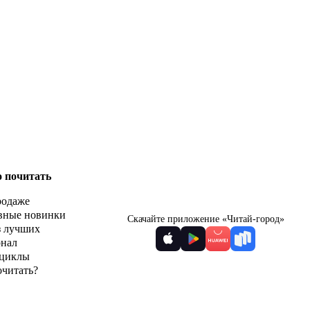
о почитать
родаже
вные новинки
Скачайте приложение «Читай-город»
з лучших
рнал
циклы
очитать?