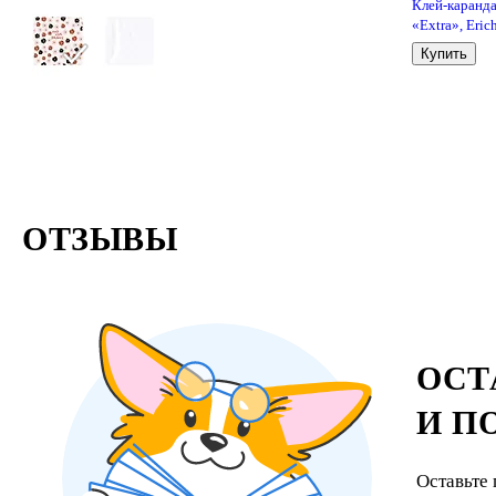
Клей-каранд
«Extra», Eric
Krause, 15 г
Купить
ОТЗЫВЫ
ОСТ
И П
Оставьте 