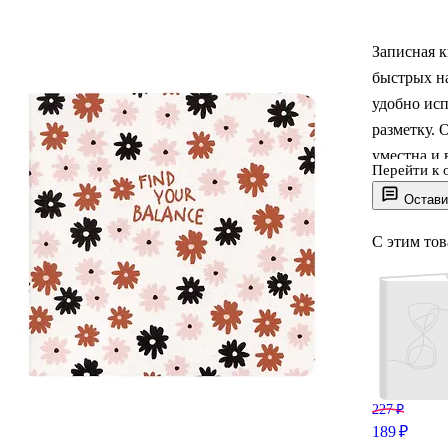
Записная к
быстрых на
удобно исп
разметку.
уместна и 
Перейти к 
переплёт д
Остави
книжке хо
С этим то
227 ₽
189 ₽