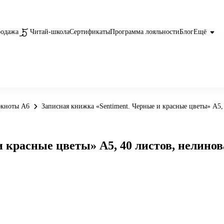
родажа
Читай-школа
Сертификаты
Программа лояльности
Блог
Ещё
окноты А6
Записная книжка «Sentiment. Черные и красные цветы» А5, 
 красные цветы» А5, 40 листов, нелинов