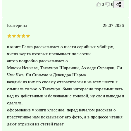
0
0
Екатерина
28.07.2026
в книге Галка рассказывает о шести серийных убийцах,
число жертв которых превышает пол сотни..
автор подробно рассказывает о
Миюки Исикаве, Такахиро Шираиши, Ахмаде Сураджи, Ли
Чун Чжэ, Ян Синьхае и Девендра Шарма.
каждый из них по своему отвратителен и из всех шести я
слышала только о Такахиро. было интересно поразмышлять
над их действиями и болячками с головой, ну свои выводы я
сделала.
оформление у книги классное, перед началом рассказа о
преступнике нам показывают его фото, а в процессе чтения
дают отрывки из статей газет.