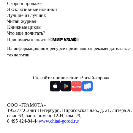
Скоро в продаже
Эксклюзивные новинки
Лучшие из лучших
Читай-журнал
Книжные циклы
Что ещё почитать?
Принимаем к оплате
На информационном ресурсе применяются
рекомендательные
технологии
.
Скачайте приложение «Читай-город»
ООО «ГРАМОТА»
195277
г.Санкт-Петербург,
,
Пироговская наб., д. 21, литера А,
офис 63, часть помещ. 12-Н, ком. 29
,
8 495 424-84-44
www.chitai-gorod.ru/