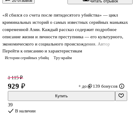
20 отзывов
Читать отрывок
«Я сбился со счета после пятидесятого убийства» — цикл
криминальных историй о самых известных серийных маньяках
современной Азии. Каждый рассказ содержит подробное
описание жизни и личности преступника — его культурного,
экономического и социального происхождения. Автор
Перейти к описанию и характеристикам
внимательно изучает преступления, чтобы понять: что движет
Истории серийных убийц
Тру-крайм
человеком, который не может остановиться и прекратить
убивать? Правительства азиатских стран тщательно скрывают
всю информацию о подобных кровавых происшествиях, поэтому
1 115 ₽
автору пришлось провести настоящее расследование, чтобы
929 ₽
+ до
139 бонусов
написать эту книгу.
Купить
Шесть глав — шесть леденящих душу историй о серийных
39
убийцах современной Азии.
В наличии
Книга уже переведена на шесть язы