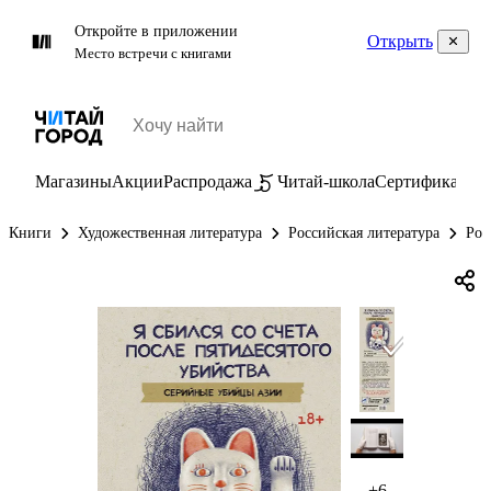
Откройте в приложении
Открыть
Место встречи с книгами
Магазины
Акции
Распродажа
Читай-школа
Сертификаты
П
Книги
Художественная литература
Российская литература
Рос
+6