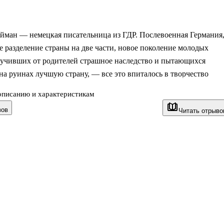
айман — немецкая писательница из ГДР. Послевоенная Германия
е разделение страны на две части, новое поколение молодых
лучивших от родителей страшное наследство и пытающихся
на руинах лучшую страну, — все это впиталось в творчество
описанию и характеристикам
вов
Читать отрыво
е в будни» отчасти напоминает советский фильм «Девчата». 17-
ота Реха приезжает работать на промышленный комбинат. В
 день она знакомится с Николаусом и Куртом. Один —
ый и добрый здоровяк, мечтающий стать художником. Другой —
й и харизматичный сынок богатых родителей. Все трое вступаю
де их ждет труд на комбинате, проверка на прочность и любовны