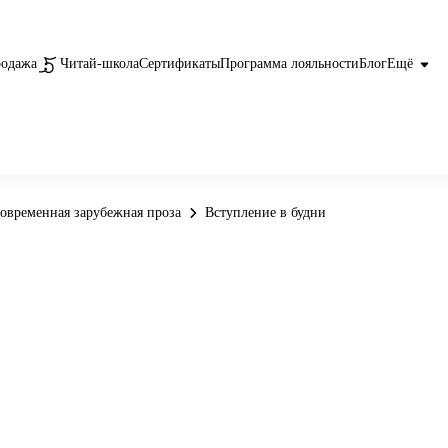
родажа
Читай-школа
Сертификаты
Программа лояльности
Блог
Ещё
овременная зарубежная проза
Вступление в будни