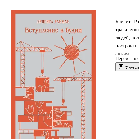
Бригита Р
трагическо
людей, по
построить 
автора.
Перейти к 
7 отзы
«Вступлени
летняя сир
первый же
застенчив
заносчивы
в будни, г
треуго