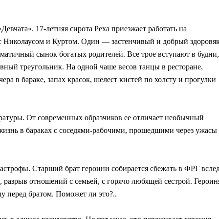
евчата». 17-летняя сирота Реха приезжает работать на
с Николаусом и Куртом. Один — застенчивый и добрый здоровяк
атичный сынок богатых родителей. Все трое вступают в будни,
овный треугольник. На одной чаше весов танцы в ресторане,
ра в бараке, запах красок, шелест кистей по холсту и прогулки
тературы. От современных образчиков ее отличает необычный
жизнь в бараках с соседями-рабочими, прошедшими через ужасы
астрофы. Старший брат героини собирается сбежать в ФРГ всле
, разрыв отношений с семьей, с горячо любящей сестрой. Героин
у перед братом. Поможет ли это?..