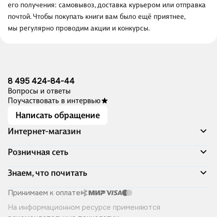
его получения: самовывоз, доставка курьером или отправка
почтой. Чтобы покупать книги вам было ещё приятнее,
мы регулярно проводим акции и конкурсы.
8 495 424-84-44
Вопросы и ответы
Поучаствовать в интервью
Написать обращение
Интернет-магазин
Акции
Розничная сеть
Распродажа
Доставка и оплата
Адреса магазинов
Знаем, что почитать
Программа лояльности
Книжный Дозор
Подарочные сертификаты
О компании
Скоро в продаже
Принимаем к оплате
Правила продажи
Читай-город для бизнеса
Эксклюзивные новинки
На информационном ресурсе применяются
Политика конфиденциальности
Хотите у нас работать?
Лучшие из лучших