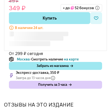
419 ₽
школы, учителям и методистам, использующим типовые
349 ₽
+ до
52 бонусов
задания для подготовки к Всероссийской проверочной
работе за курс начальной школы.
Купить
В наличии 24 шт.
от 299 ₽
сегодня
Москва
Смотреть наличие
на карте
Забрать из магазина
Экспресс-доставка, 350 ₽
Завтра до 13 часов дня
Получить за 3 часа
ОТЗЫВЫ НА ЭТО ИЗДАНИЕ