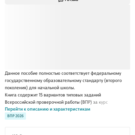
Данное пособие полностью соответствует федеральному
государственному образовательному стандарту (второго
поколения) для начальной школы.
Книга содержит 15 вариантов типовых заданий
Всероссийской проверочной работы (ВПР) за курс
Перейти к описанию и характеристикам
начальной школы. Ответы к заданиям являются
ВПР 2026
материалами для учителя и могут быть легко изъяты, что
повышает объективность оценки знаний учащихся.
Сборник предназначен учащимся 4-х классов начальной