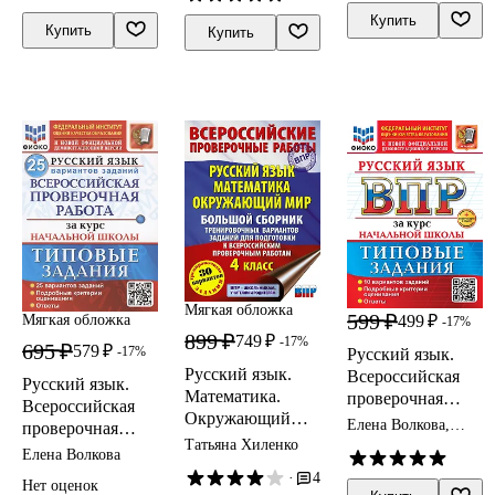
Подробные
Купить
Купить
критерии
Купить
оценивания.
Ответы
Мягкая обложка
599 ₽
499 ₽
Мягкая обложка
-17%
899 ₽
749 ₽
-17%
695 ₽
579 ₽
-17%
Русский язык.
Русский язык.
Всероссийская
Русский язык.
Математика.
проверочная
Всероссийская
Окружающий
работа за курс
Елена Волкова,
проверочная
мир. Большой
начальной
Наталья Ожогина,
Татьяна Хиленко
работа за курс
Елена Волкова
Анна Тарасова
сборник
школы. 10
начальной
·
4
тренировочных
вариантов.
Нет оценок
школы. Типовые