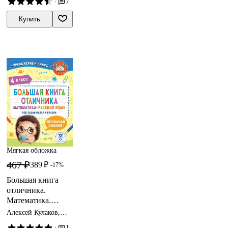
·
7
Андрей Кузнецов
Подробные
критерии
Купить
оценивания.
Ответы
Мягкая обложка
467 ₽
389 ₽
-17%
Большая книга
отличника.
Математика.
Русский язык. Все
Алексей Кулаков,
задания для 4
Маргарита Нефедова,
·
1