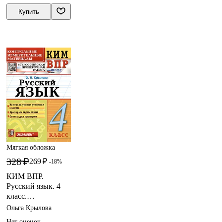
Купить
Мягкая обложка
328 ₽
269 ₽
-18%
КИМ ВПР.
Русский язык. 4
класс.
Контрольные
Ольга Крылова
измерительные
Нет оценок