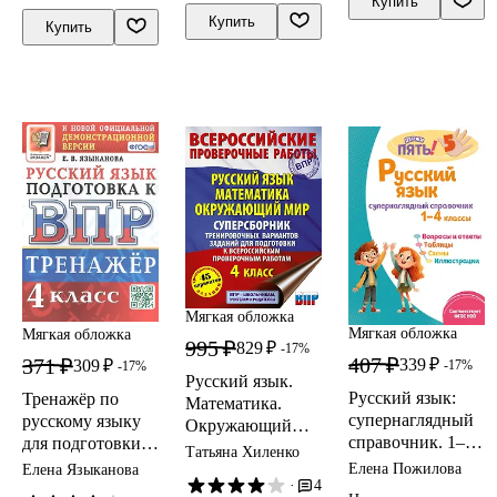
Купить
вариантов
Типовые задания.
задания. 25
Купить
Купить
заданий для
ФГОС НОВЫЙ
вариантов
подготовки к
заданий
ВПР. 4 класс. 30
вариантов
Мягкая обложка
Мягкая обложка
Мягкая обложка
995 ₽
829 ₽
-17%
407 ₽
371 ₽
339 ₽
309 ₽
-17%
-17%
Русский язык.
Русский язык:
Тренажёр по
Математика.
супернаглядный
русскому языку
Окружающий
справочник. 1–4
для подготовки к
мир.
Татьяна Хиленко
классы
ВПР. 4 класс
Елена Пожилова
Суперсборник
Елена Языканова
·
4
тренировочных