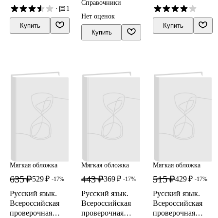
математика,
вариантов
Комиссарова,
Ольга Узорова
Справочники
·
1
Андрей Кузнецов
русский язык,
заданий.
Нет оценок
английский язык,
Типовые задания.
Купить
Купить
окружающий мир
Подробные
Купить
критерии
оценивания.
Ответы
Мягкая обложка
Мягкая обложка
Мягкая обложка
635 ₽
443 ₽
515 ₽
529 ₽
369 ₽
429 ₽
-17%
-17%
-17%
Русский язык.
Русский язык.
Русский язык.
Всероссийская
Всероссийская
Всероссийская
проверочная
проверочная
проверочная