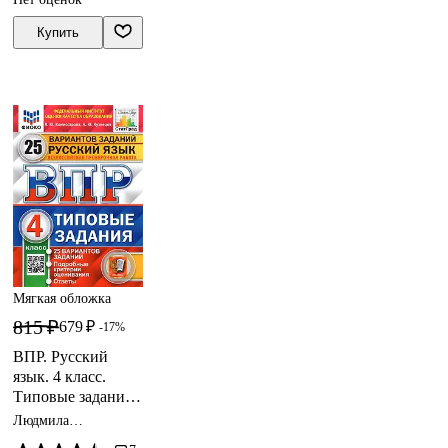
материалы.
Всероссийская
Купить
проверочная
работа
Мягкая обложка
815 ₽
679 ₽
-17%
ВПР. Русский
язык. 4 класс.
Типовые задания.
25 вариантов
Людмила
заданий.
Комиссарова,