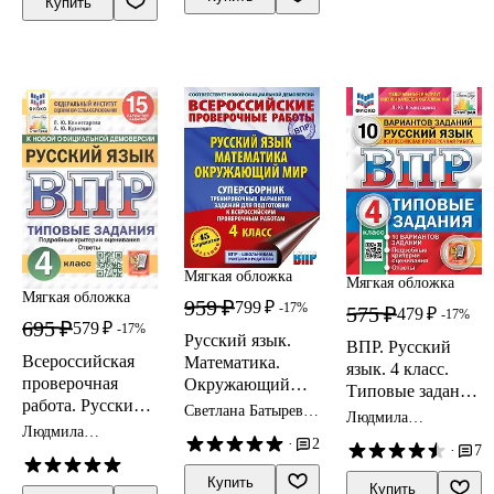
Купить
мир. 4 класс. 24
заданий
варианта.
Типовые задания.
ФГОС НОВЫЙ
Мягкая обложка
Мягкая обложка
Мягкая обложка
959 ₽
799 ₽
-17%
575 ₽
479 ₽
-17%
695 ₽
579 ₽
-17%
Русский язык.
ВПР. Русский
Всероссийская
Математика.
язык. 4 класс.
проверочная
Окружающий
Типовые задания.
работа. Русский
мир:
Светлана Батырева,
10 вариантов
Людмила
язык. 4 класс.
суперсборник
Рауза Мошнина,
Людмила
заданий.
Комиссарова
·
2
Татьяна Хиленко
Типовые задания.
тренировочных
Комиссарова,
·
7
Подробные
Андрей Кузнецов
15 вариантов
вариантов
критерии
Купить
Купить
заданий.