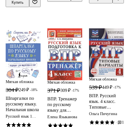
заданий для
оценивания.
Купить
Подробные
подготовки к
Ответы
критерии
ВПР. 4 класс
оценивания.
Ответы
Мягкая обложка
Мягкая обложка
Мягкая обложка
539 ₽
449 ₽
-17%
304 ₽
371 ₽
249 ₽
309 ₽
-18%
-17%
ВПР. Русский
Шпаргалки по
ВПР. Тренажер
язык. 4 класс.
русскому языку.
по русскому
Типовые
Начальная школа
языку для
варианты. 10
Ольга Пичугина
подготовки к
Русский язык 1
Елена Языканова
типовых
класс ВПР
ВПР. 4 класс
·
1
вариантов.