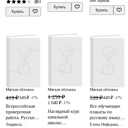
Нет оценок
·
4
вариантов
Купить
заданий для
Купить
Купить
подготовки к
ВПР. 4 класс. 45
вариантов
Мягкая обложка
Мягкая обложка
Мягкая обложка
1 259 ₽
419 ₽
539 ₽
349 ₽
449 ₽
-17%
-17%
1 049 ₽
-17%
Всероссийская
Все обучающие
Наглядный курс
проверочная
плакаты по
начальной
работа. Русский
русскому языку.
школы:
язык. 4 класс. 15
1-4 классы
Людмила
Елена Нефедова,