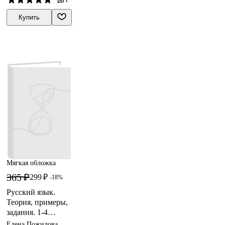
Татьяна Позднева
класса
Купить
Мягкая обложка
365 ₽
299 ₽
-18%
Русский язык.
Теория, примеры,
задания. 1-4
классы
Елена Пожилова