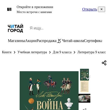
Откройте в приложении
Открыть
Место встречи с книгами
Магазины
Акции
Распродажа
Читай-школа
Сертификаты
П
Книги
Учебная литература
Для 9 класса
Литература 9 класс
+5