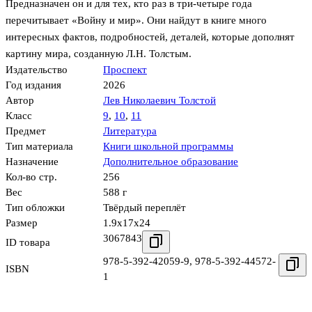
Предназначен он и для тех, кто раз в три-четыре года
перечитывает «Войну и мир». Они найдут в книге много
интересных фактов, подробностей, деталей, которые дополнят
картину мира, созданную Л.Н. Толстым.
Издательство
Проспект
Год издания
2026
Автор
Лев Николаевич Толстой
Класс
9
,
10
,
11
Предмет
Литература
Тип материала
Книги школьной программы
Назначение
Дополнительное образование
Кол-во стр.
256
Вес
588 г
Тип обложки
Твёрдый переплёт
Размер
1.9x17x24
3067843
ID товара
978-5-392-42059-9
,
978-5-392-44572-
ISBN
1