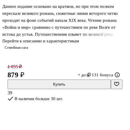
Данное издание основано на кратком, но при этом полном
пересказе великого романа, сюжетные линии которого четко
проходят на фоне событий начала XIX века. Чтение романа
«Война и мир» сравнимо с путешествием по реке Волге от
истока до устья. Путешественник плывет по великой реке,
Перейти к описанию и характеристикам
чувствует ее мощь и силу и осматривает берега. Но если по ходу
Семейная сага
плавания передавать созерцающему аэрофотоснимки и видео с
борта сопровождающего самолета, то он получит более полную
картину. Его представление о реке станет объемнее,
1 055 ₽
многограннее.
879 ₽
+ до
131 бонуса
Дать читателю возможность получить такое объемное
Купить
многомерное представление о романе Л.Н. Толстого было одной
39
из главных задач при создании иллюстрированного путеводител
В наличии больше 30 шт.