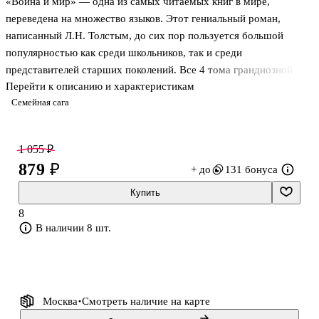
«Война и мир» — одна из самых читаемых книг в мире,
переведена на множество языков. Этот гениальный роман,
написанный Л.Н. Толстым, до сих пор пользуется большой
популярностью как среди школьников, так и среди
представителей старших поколений. Все 4 тома грандиозной
Перейти к описанию и характеристикам
эпопеи приводятся в лаконичном сокращении, не упуская при
Семейная сага
этом ничего важного. Новое издание романа в невероятном
оформлении с голографической фольгой на обложке станет не
только незаменимым помощником в подготовке к ЕГЭ, ОГЭ,
1 055 ₽
урокам литературы, но и приятным подарком для всех ценителей
879 ₽
+ до
131 бонуса
классической литературы. В нем вы найдете уникальные
справочные материалы: заметки на полях для быстрого поиска
Купить
нужного фрагмента, развернутые ко
8
В наличии 8 шт.
Москва
Смотреть наличие
на карте