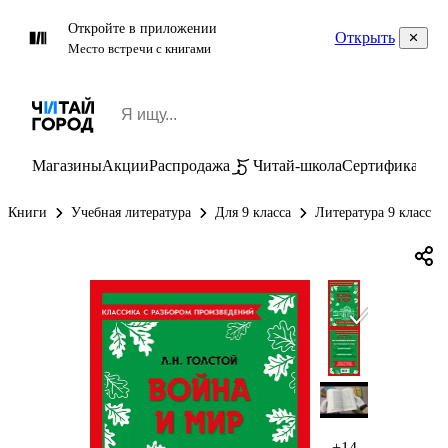
Откройте в приложении
Открыть
Место встречи с книгами
Магазины
Акции
Распродажа
Читай-школа
Сертификаты
П
Книги
Учебная литература
Для 9 класса
Литература 9 класс
+14