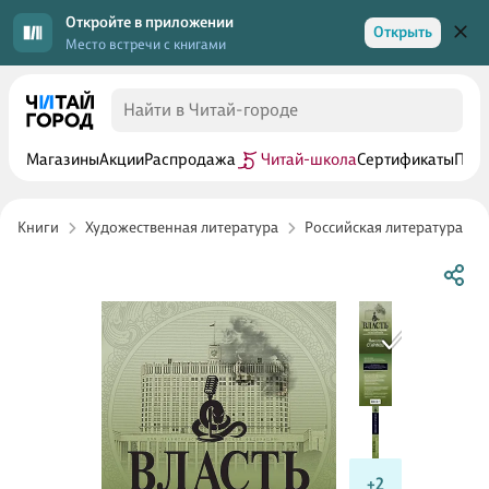
Откройте в приложении
Открыть
Место встречи с книгами
Магазины
Акции
Распродажа
Читай-школа
Сертификаты
Прог
Книги
Художественная литература
Российская литература
+2