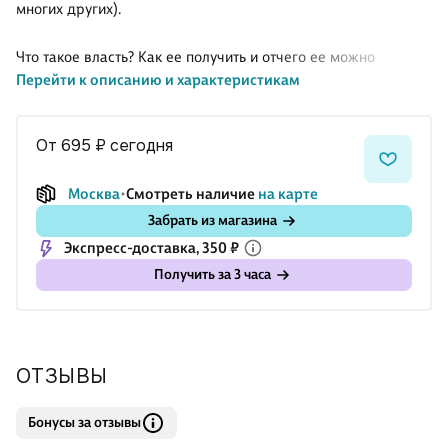
многих других).
Что такое власть? Как ее получить и отчего ее можно
Перейти к описанию и характеристикам
потерять? Почему одного политика люди уважают и слушают,
а другого презирают и выгоняют?
Ответы на эти и многие другие вопросы — в книге Николая
от 695 ₽
сегодня
Старикова.
Москва
Смотреть наличие
на карте
• Что такое Физика, Химия и Метафизика власти.
Забрать из магазина
• Почему правитель, имея внешние признаки власти,
Экспресс-доставка, 350 ₽
регалии, регламент и статус, при этом может вообще не
иметь никакой власти.
Получить за 3 часа
• Какие правила нарушали Хрущев и Горбачев, в результате
чего последовательно разрушали и размывали свою власть.
• Каким правилам следует Путин, укрепляя и
ОТЗЫВЫ
Бонусы за отзывы