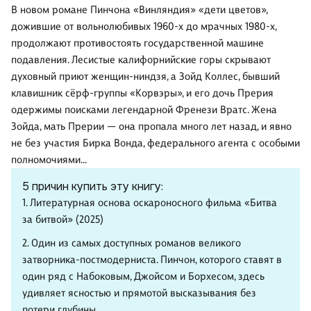
В новом романе Пинчона «Винляндия» «дети цветов»,
дожившие от вольнолюбивых 1960-х до мрачных 1980-х,
продолжают противостоять государственной машине
подавления. Лесистые калифорнийские горы скрывают
духовный приют женщин-ниндзя, а Зойд Коллес, бывший
клавишник сёрф-группы «Корвэры», и его дочь Прерия
одержимы поисками легендарной Френези Вратс. Жена
Зойда, мать Прерии — она пропала много лет назад, и явно
не без участия Бирка Вонда, федерального агента с особыми
полномочиями…
5 причин купить эту книгу:
1. Литературная основа оскароносного фильма «Битва
за битвой» (2025)
2. Один из самых доступных романов великого
затворника-постмодерниста. Пинчон, которого ставят в
один ряд с Набоковым, Джойсом и Борхесом, здесь
удивляет ясностью и прямотой высказывания без
потери глубины