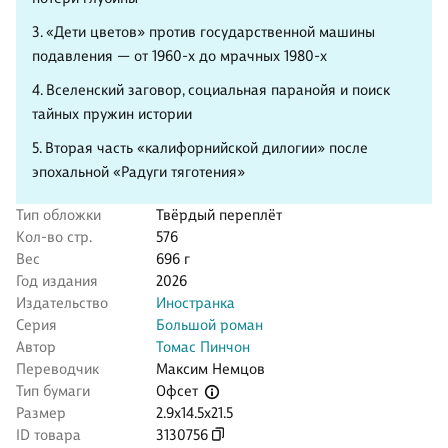
3. «Дети цветов» против государственной машины
подавления — от 1960-х до мрачных 1980-х
4. Вселенский заговор, социальная паранойя и поиск
тайных пружин истории
5. Вторая часть «калифорнийской дилогии» после
эпохальной «Радуги тяготения»
Тип обложки
Твёрдый переплёт
Кол-во стр.
576
Вес
696 г
Год издания
2026
Издательство
Иностранка
Серия
Большой роман
Автор
Томас Пинчон
Переводчик
Максим Немцов
Офсет
Тип бумаги
Размер
2.9x14.5x21.5
ID товара
3130756