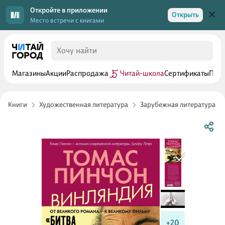
Откройте в приложении
Открыть
Место встречи с книгами
Магазины
Акции
Распродажа
Читай-школа
Сертификаты
Прог
Книги
Художественная литература
Зарубежная литература
+20