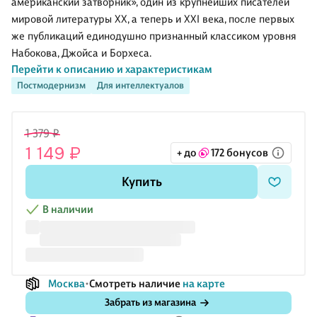
американский затворник», один из крупнейших писателей
мировой литературы XX, а теперь и XXI века, после первых
же публикаций единодушно признанный классиком уровня
Набокова, Джойса и Борхеса.
Перейти к описанию и характеристикам
Новый роман Томаса Пинчона в новой редакции — один из
Постмодернизм
Для интеллектуалов
самых доступных романов великого затворника-
постмодерниста. Это литературная основа новейшего
фильма Пола Томаса Андерсона «Битва за битвой» (в ролях
1 379 ₽
Леонардо ДиКаприо, Бенисио Дель Торо).
1 149 ₽
+ до
172 бонусов
Герои Пинчона традиционно одержимы темами вселенского
заговора и социальной паранойи, поиском тайных пружин
Купить
истории — стиль Томаса Пинчона узнаваем с первых
страниц.
В наличии
«Винляндия» вышла с огромным, почти в 20 лет
Москва
Смотреть наличие
на карте
Забрать из магазина