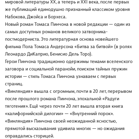
мировой литературы XX, а теперь и XXI века, после первых
же публикаций единодушно признанный классиком уровня
Набокова, Джойса и Борхеса.
Новый роман Томаса Пинчона в новой редакции — один из
самых доступных романов великого затворника-
постмодерниста. Это литературная основа новейшего
фильма Пола Томаса Андерсона «Битва за битвой» (в ролях
Леонардо ДиКаприо, Бенисио Дель Торо).
Герои Пинчона традиционно одержимы темами вселенского
заговора и социальной паранойи, поиском тайных пружин
истории — стиль Томаса Пинчона узнаваем с первых
страниц.
«Винляндия» вышла с огромным, почти в 20 лет, перерывом
после прошлого романа Пинчона, эпохальной «Радуги
тяготения». Ещё через почти 20 лет вышла вторая книга
«калифорнийской дилогии» — «Внутренний порок».
«Винляндия» Пинчона своей неожиданной ясностью,
прямотой высказывания удивила многих — но ожидания
оправдались сторицей.