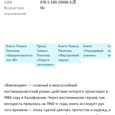
ISBN
978-5-389-29998-6
Возрастное
18+
ограничение
Книга Томаса
Проза
Книга Томаса
Книга
Сов
Пинчона
Томаса
Пинчона
«Нерадивый
зар
«Выкрикивается
Пинчона
«Внутренний
ученик»
лите
лот 49»
«Радуга
порок»
тяготения»
«Винляндия» — сложный и многослойный
постмодернистский роман, действие которого происходит в
1984 году в Калифорнии. Через воспоминания героев, чья
молодость пришлась на 1960-е годы, книга исследует дух
того времени — эпоху «детей цветов», протестов и надежд, а