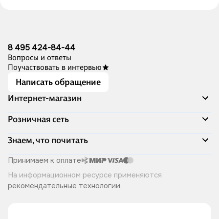
8 495 424-84-44
Вопросы и ответы
Поучаствовать в интервью
Написать обращение
Интернет-магазин
Акции
Розничная сеть
Распродажа
Доставка и оплата
Адреса магазинов
Знаем, что почитать
Программа лояльности
Книжный Дозор
Подарочные сертификаты
О компании
Скоро в продаже
Принимаем к оплате
Правила продажи
Читай-город для бизнеса
Эксклюзивные новинки
На информационном ресурсе применяются
Политика конфиденциальности
Хотите у нас работать?
Лучшие из лучших
рекомендательные технологии
.
Читай-журнал
Книжные циклы
Что ещё почитать?