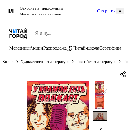
Откройте в приложении
Открыть
Место встречи с книгами
Магазины
Акции
Распродажа
Читай-школа
Сертификаты
П
Книги
Художественная литература
Российская литература
Рос
+9