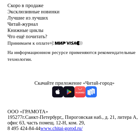
Скоро в продаже
Эксклюзивные новинки
Лучшие из лучших
Читай-журнал
Книжные циклы
Что ещё почитать?
Принимаем к оплате
На информационном ресурсе применяются
рекомендательные
технологии
.
Скачайте приложение «Читай-город»
ООО «ГРАМОТА»
195277
г.Санкт-Петербург,
,
Пироговская наб., д. 21, литера А,
офис 63, часть помещ. 12-Н, ком. 29
,
8 495 424-84-44
www.chitai-gorod.ru/