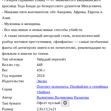
- Галерея серийных убийц — от знаменитого американского
красавца Теда Банди до белорусского душителя Михасевича.
- Маньяки пяти континентов: обе Америки, Африка, Европа и
Азия.
- Мужчины и женщины.
- Все мыслимые и немыслимые способы убийств.
- А также неповторимый авторский стиль, психологический
разбор мотивов преступников, «фанфакты» — самые необычные
факты об антигероях книги и их почитателях, рекомендации по
фильмам и книгам по темам.
Тип обложки
Твёрдый переплёт
Кол-во стр.
448
Вес
436 г
Год издания
2024
Издательство
Эксмо
Портрет психопата. Профайлер о серийных
Серия
убийцах
Автор
Валентина Вадимовна Назарова
Офсет пухлый
Тип бумаги
Размер
2.8x13.5x21