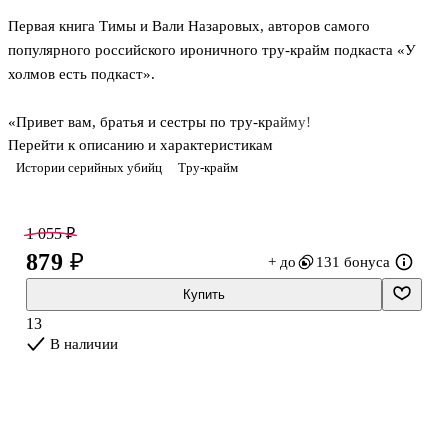
Первая книга Тимы и Вали Назаровых, авторов самого
популярного российского ироничного тру-крайм подкаста «У
холмов есть подкаст».
«Привет вам, братья и сестры по тру-крайму!
Перейти к описанию и характеристикам
Перед вами результат кропотливого изучения материалов, на что
Истории серийных убийц
Тру-крайм
способны только настоящие фанаты тру-крайма. Это вовсе не
академический справочник и не подборка веселых (и не очень!)
баек полицейских на пенсии, решивших поделиться
1 055 ₽
воспоминаниями об увиденной жести. Это сборник тру-крайм
879 ₽
+ до
131 бонуса
историй, написанных одними фанатами для других. Мы
постарались сделать книгу такой же, как наш подкаст: местами
Купить
смешной, местами шокирующей, но никогда не скучной и очень
13
уютной». — Тима и Валя
В наличии