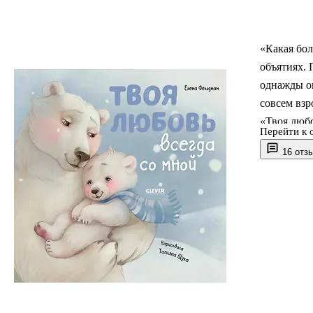
«Какая бол
объятиях. 
однажды он
совсем взр
«Твоя любо
Перейти к 
том, как в
16 отз
времени в 