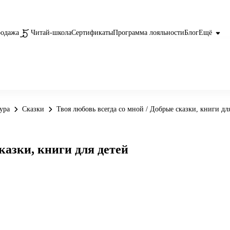
родажа
Читай-школа
Сертификаты
Программа лояльности
Блог
Ещё
ура
Сказки
Твоя любовь всегда со мной / Добрые сказки, книги дл
казки, книги для детей