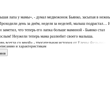
ьшая лапа у мамы», - думал медвежонок Бьянко, засыпая в нежн
Проходили день за днём, неделя за неделей, малыш подрастал… 
 заметил, что теперь его лапка больше маминой - Бьянко стал
ослым! Неужели теперь мама разлюбит своего малыша.
вь всегда со мной» - трогательная история от Елены Фельдман о
описанию и характеристикам
ажно говорить о своих чувствах и проводить как можно больше
ывов
кругу семьи.