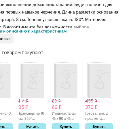
ри выполнении домашних заданий. Будет полезен для
ия первых навыков черчения. Длина разметки основания
ртира: 8 см. Точная угловая шкала: 180°. Материал:
к. В ассортименте без возможности выбора
и к описанию и характеристикам
 отзыв
м товаром покупают
114 ₽
83 ₽
455 ₽
66 ₽
95 ₽
69 ₽
379 ₽
55 ₽
тир 10
Транспортир 10
Угольник 12 см,
Готовальня, 2
Тетра
см, 360°,
45 х 90 х 45,
предмета,
клетку
,
пластик,
Проф-Пресс, в
GoodMark
«Клас
ить
Купить
Купить
Купить
К
GoodMark, в
ассортименте
серия