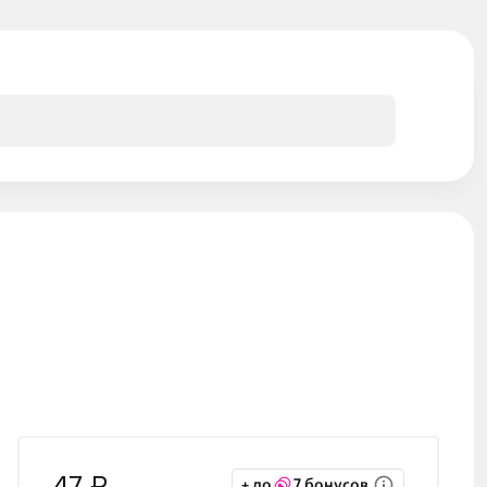
47 ₽
+ до
7 бонусов