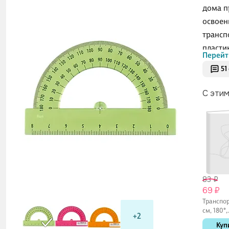
дома п
освоен
транспо
пласти
Перейт
51
С эти
83 ₽
69 ₽
Транспор
см, 180°,
+2
стальной
Куп
Пифагор