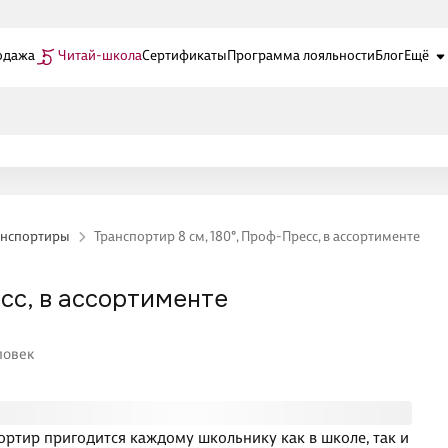
одажа
Читай-школа
Сертификаты
Программа лояльности
Блог
Ещё
анспортиры
Транспортир 8 см, 180°, Проф-Пресс, в ассортименте
есс, в ассортименте
ловек
ортир пригодится каждому школьнику как в школе, так и