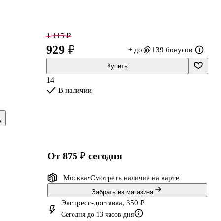
1 115 ₽
929 ₽
+ до
139 бонусов
Купить
14
В наличии
 а
к
.
к
от 875 ₽
сегодня
е
Москва
Смотреть наличие
на карте
Забрать из магазина
Экспресс-доставка, 350 ₽
Сегодня до 13 часов дня