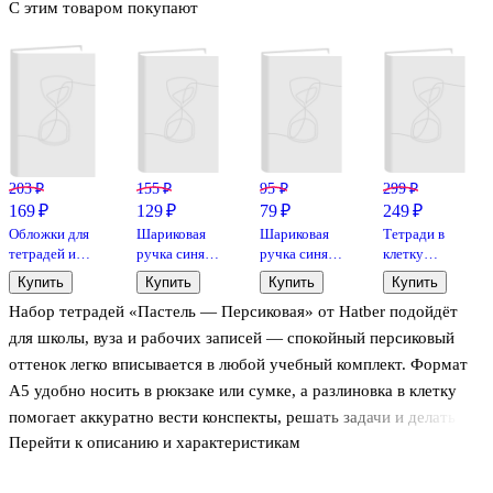
С этим товаром покупают
203 ₽
155 ₽
95 ₽
299 ₽
169 ₽
129 ₽
79 ₽
249 ₽
Обложки для
Шариковая
Шариковая
Тетради в
тетрадей и
ручка синяя
ручка синяя
клетку
дневников,
0,5 мм, MC
1 мм, Round
Hatber, 18
Купить
Купить
Купить
Купить
100 мкм,
Gold,
Stic, Bic
листов,
Набор тетрадей «Пастель — Персиковая» от Hatber подойдёт
210х350 мм,
MunHwa
«Зеленая» 10
Топ-Спин, 10
штук
для школы, вуза и рабочих записей — спокойный персиковый
штук
оттенок легко вписывается в любой учебный комплект. Формат
А5 удобно носить в рюкзаке или сумке, а разлиновка в клетку
помогает аккуратно вести конспекты, решать задачи и делать
Перейти к описанию и характеристикам
расчёты. Скрепка надёжно удерживает страницы, чтобы тетрадь
было комфортно листать и использовать каждый день. В наборе