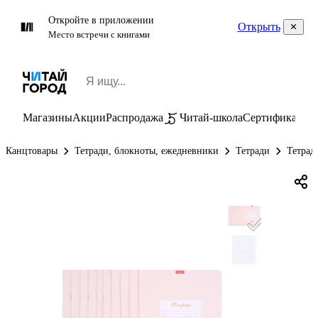
Откройте в приложении
Открыть
Место встречи с книгами
Магазины
Акции
Распродажа
Читай-школа
Сертификаты
П
Канцтовары
Тетради, блокноты, ежедневники
Тетради
Тетрад