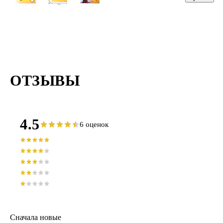
Английский
язык» 48 лис
в клетку, со
справочным
материалами 
Listoff
ОТЗЫВЫ
4.5
6 оценок
Сначала новые