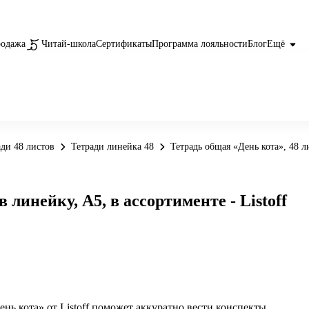
родажа
Читай-школа
Сертификаты
Программа лояльности
Блог
Ещё
ади 48 листов
Тетради линейка 48
Тетрадь общая «День кота», 48 ли
 линейку, А5, в ассортименте - Listoff
ень кота» от Listoff поможет аккуратно вести конспекты,