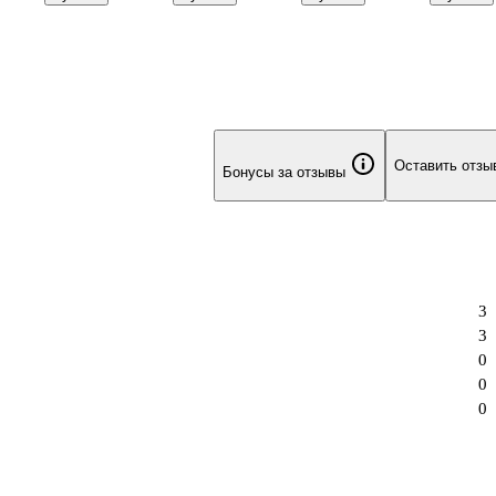
«Зеленая» 10
листов в клетку,
листов в
тов
штук
A5, в
линейку, А5, в
ассортименте -
ассортименте -
и
Listoff
Hatber
-
Оставить отзы
Бонусы за отзывы
3
3
0
0
0