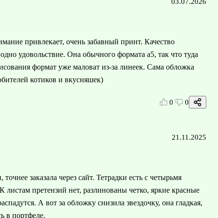
03.07.2026
нимание привлекает, очень забавный принт. Качество
 одно удовольствие. Она обычного формата а5, так что туда
рисования формат уже маловат из-за линеек. Сама обложка
юбителей котиков и вкусняшек)
0
0
21.11.2025
 точнее заказала через сайт. Тетрадки есть с четырьмя
К листам претензий нет, разлинованы четко, яркие красные
спадутся. А вот за обложку снизила звездочку, она гладкая,
ь в портфеле.