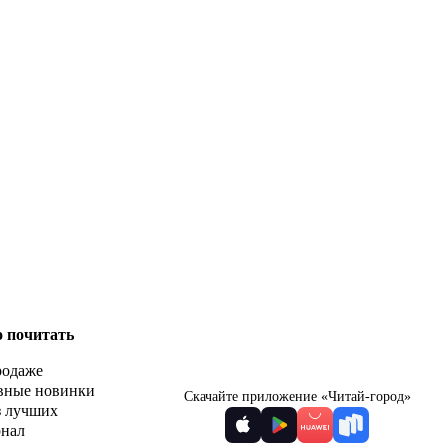
о почитать
родаже
вные новинки
Скачайте приложение «Читай-город»
з лучших
рнал