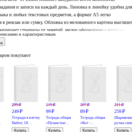
адания и записи на каждый день. Линовка в линейку удобна для
зыка и любых текстовых предметов, а формат А5 легко
 в рюкзак или сумку. Обложка из мелованного картона выгляди
защищает страницы от замятий, милое оформление с котятами
описанию и характеристикам
 настроение — приятная мелочь для учёбы. Обратите внимание:
ва
аётся в ассортименте, выбор конкретного дизайна недоступен.
варом покупают
299 ₽
119 ₽
107 ₽
311 ₽
249 ₽
99 ₽
89 ₽
259 ₽
Тетради в клетку
Тетрадь общая
Тетрадь общая
Шарикова
Hatber, 18
«Пушистые
«Кот -
ручка синя
листов,
хулиганы», 48
обормот», 48
Sweet cat, 
Купить
Купить
Купить
Купить