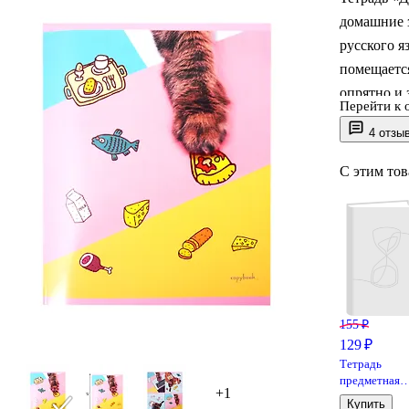
домашние з
русского я
помещается
опрятно и 
Перейти к 
поднимает
4 отзы
товар прод
С этим то
155 ₽
129 ₽
Тетрадь
предметная
+1
«Shades.
Купить