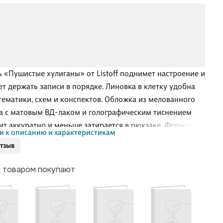
ь «Пушистые хулиганы» от Listoff поднимет настроение и
т держать записи в порядке. Линовка в клетку удобна
тематики, схем и конспектов. Обложка из мелованного
а с матовым ВД-лаком и голографическим тиснением
ит аккуратно и меньше затирается в рюкзаке. Формат А5
и к описанию и характеристикам
помещается в папку, крепление на скрепке надёжно
отзыв
ует листы. Товар представлен в ассортименте —
тный вариант выбирается случайным образом.
м товаром покупают