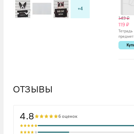
+4
143 ₽
119 ₽
Тетрадь
предмет
«Жабка.
Куп
Географ
листов в
- Listoff
ОТЗЫВЫ
4.8
6 оценок