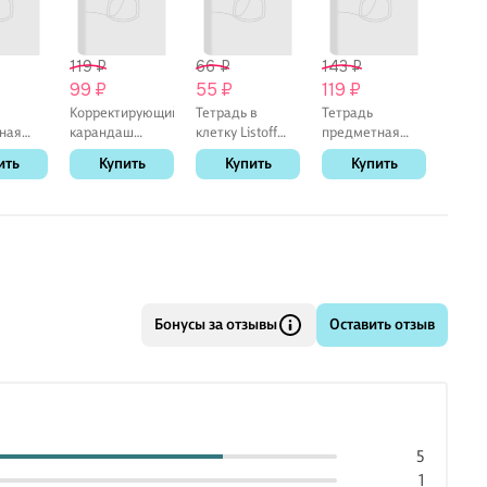
119 ₽
66 ₽
143 ₽
191 ₽
99 ₽
55 ₽
119 ₽
159 
Корректирующий
Тетрадь в
Тетрадь
Шари
ная
карандаш
клетку Listoff
предметная
ручка 
GoodMark, 8 мл,
«Классическая
«Жабка.
мм, BP
ить
Купить
Купить
Купить
К
ия» 48
металлический
серия» в
Английский
Pilot
 клетку
наконечник,
ассортименте,
язык» 48 листов
морозостойкий
18 листов
в клетку - Listoff
Бонусы за отзывы
Оставить отзыв
5
1