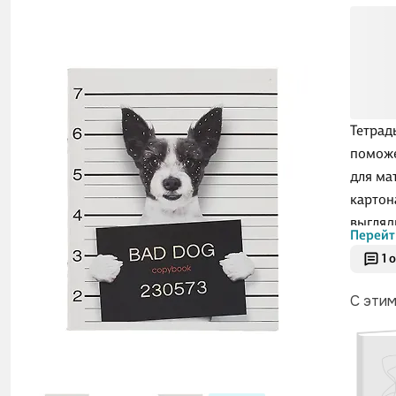
Тетрад
поможе
для ма
картон
выгляд
Перейт
легко 
1 
фиксир
конкре
С эти