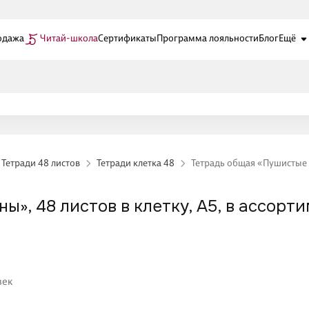
одажа
Читай-школа
Сертификаты
Программа лояльности
Блог
Ещё
Тетради 48 листов
Тетради клетка 48
Тетрадь общая «Пушистые ху
, 48 листов в клетку, A5, в ассортим
век