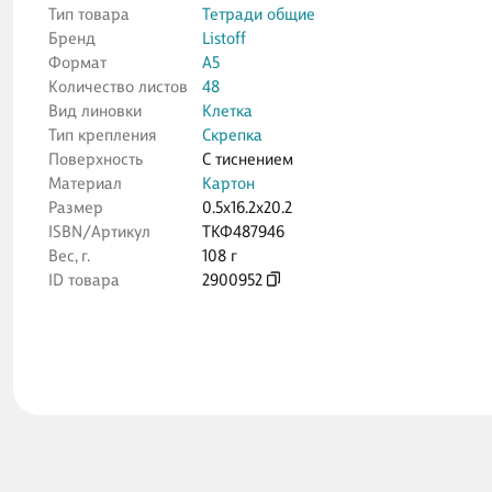
Тип товара
Тетради общие
Бренд
Listoff
Формат
А5
Количество листов
48
Вид линовки
Клетка
Тип крепления
Скрепка
Поверхность
С тиснением
Материал
Картон
Размер
0.5x16.2x20.2
ISBN/Артикул
ТКФ487946
Вес, г.
108 г
ID товара
2900952