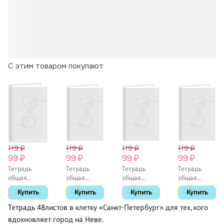
С этим товаром покупают
119 ₽
119 ₽
119 ₽
119 ₽
99 ₽
99 ₽
99 ₽
99 ₽
Тетрадь
Тетрадь
Тетрадь
Тетрадь
общая
общая
общая
общая
«Ночной
«Закат на
«Дворцовая
«Исаакиевский
Купить
Купить
Купить
Купить
Санкт-
Неве», 48
площадь.
собор», 48
Петербург»,
листов в
Ночь», 48
листов в
Тетрадь 48листов в клетку «Санкт-Петербург» для тех, кого
48 листов в
клетку, А5 -
листов в
клетку, А5 -
вдохновляет город на Неве.
клетку, А5 -
Знаковые
клетку, А5 -
Знаковые