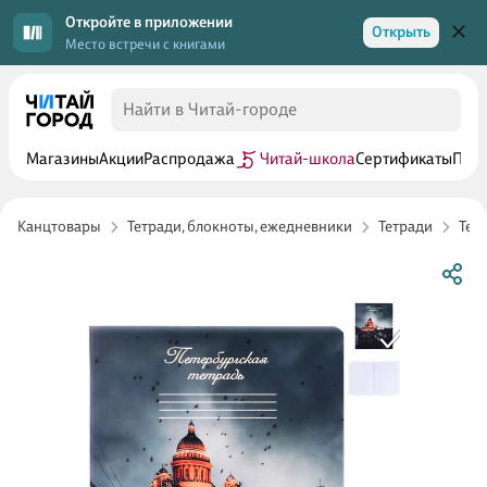
Откройте в приложении
Открыть
Место встречи с книгами
Магазины
Акции
Распродажа
Читай-школа
Сертификаты
Прог
Канцтовары
Тетради, блокноты, ежедневники
Тетради
Тет